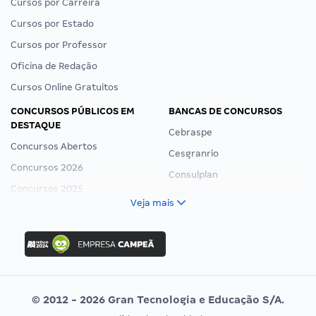
Cursos por Carreira
Cursos por Estado
Cursos por Professor
Oficina de Redação
Cursos Online Gratuitos
CONCURSOS PÚBLICOS EM
BANCAS DE CONCURSOS
DESTAQUE
Cebraspe
Concursos Abertos
Cesgranrio
Concursos 2026
Consulplan
Concursos 2025
FCC
Veja mais
Concurso Nacional Unificado
FGV
Concurso Ibama
Idecan
Concurso MPU
Selecon
Editais publicados
Uniase
© 2012 - 2026 Gran Tecnologia e Educação S/A.
Vunesp