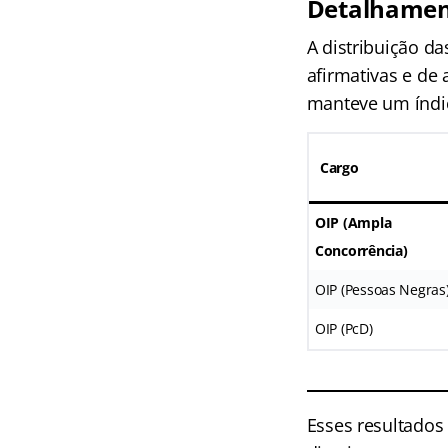
Detalhament
A distribuição d
afirmativas e de
manteve um índic
Cargo
OIP (Ampla
Concorrência)
OIP (Pessoas Negras
OIP (PcD)
Esses resultados 