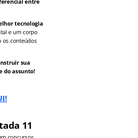
ferencial entre
lhor tecnologia
ital e um corpo
o os conteúdos
nstruir sua
 do assunto!
I!
tada 11
 em concursos