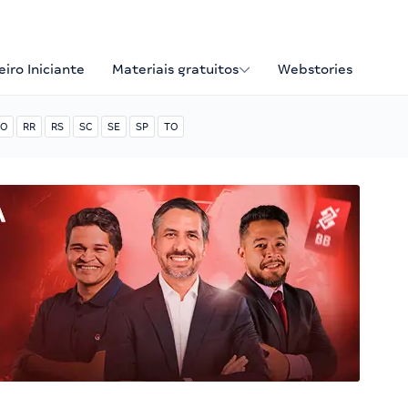
iro Iniciante
Materiais gratuitos
Webstories
O
RR
RS
SC
SE
SP
TO