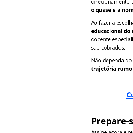
direcionamento c
o quase e a no
Ao fazer a escol
educacional do
docente especial
são cobrados.
Não dependa do fa
trajetória rum
C
Prepare-s
Assine agora e 