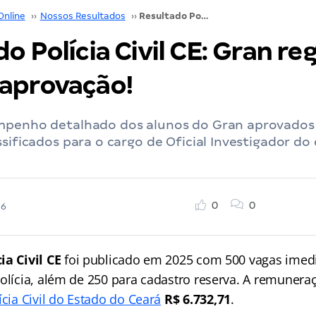
Online
››
Nossos Resultados
››
Resultado Polícia Civil CE: Gran registra 40% de aprovação!
o Polícia Civil CE: Gran reg
aprovação!
mpenho detalhado dos alunos do Gran aprovados
ssificados para o cargo de Oficial Investigador d
0
0
26
ia Civil CE
foi publicado em 2025 com 500 vagas imedia
olícia, além de 250 para cadastro reserva. A remuneraç
ícia Civil do Estado do Ceará
R$ 6.732,71
.