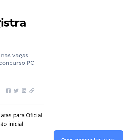
istra
 nas vagas
o concurso PC
tas para Oficial
ão inicial
Quer conquistar a sua