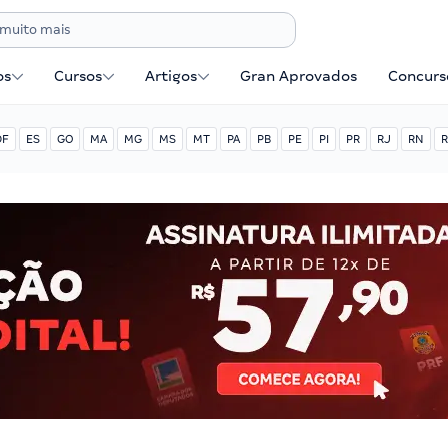
os
Cursos
Artigos
Gran Aprovados
Concurse
DF
ES
GO
MA
MG
MS
MT
PA
PB
PE
PI
PR
RJ
RN
R