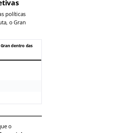
etivas
s políticas
uta, o Gran
 Gran dentro das
que o