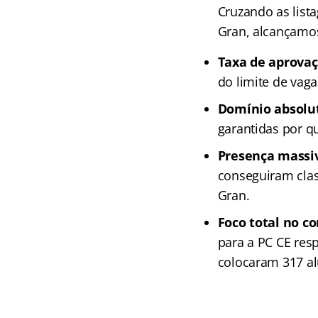
Cruzando as list
Gran, alcançamos
Taxa de aprovaç
do limite de vag
Domínio absolut
garantidas por 
Presença massiva
conseguiram clas
Gran.
Foco total no c
para a PC CE res
colocaram 317 alu