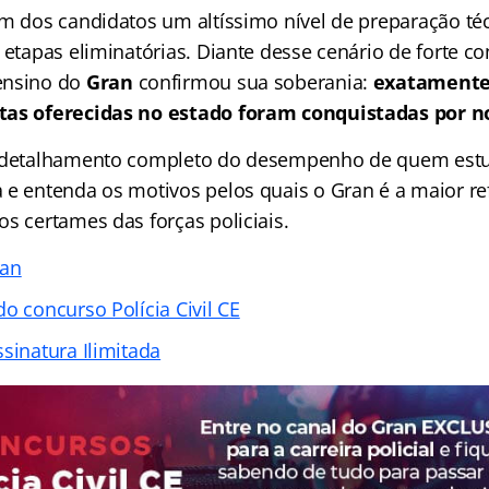
m dos candidatos um altíssimo nível de preparação téc
 etapas eliminatórias. Diante desse cenário de forte co
ensino do
Gran
confirmou sua soberania:
exatamente
tas oferecidas no estado foram conquistadas por n
o detalhamento completo do desempenho de quem est
 e entenda os motivos pelos quais o Gran é a maior re
s certames das forças policiais.
ran
o concurso Polícia Civil CE
sinatura Ilimitada