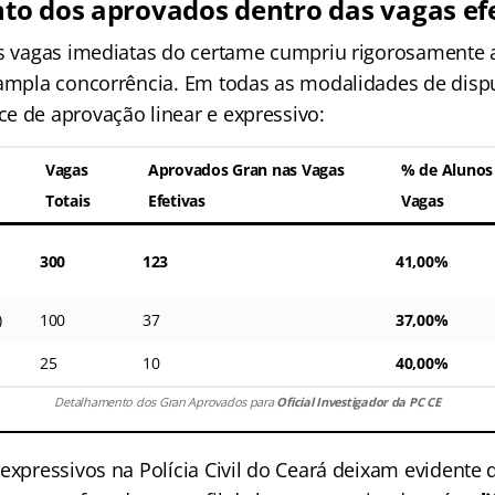
o dos aprovados dentro das vagas ef
as vagas imediatas do certame cumpriu rigorosamente a
 ampla concorrência. Em todas as modalidades de disp
e de aprovação linear e expressivo:
Vagas
Aprovados Gran nas Vagas
% de Alunos
Totais
Efetivas
Vagas
300
123
41,00%
)
100
37
37,00%
25
10
40,00%
Detalhamento dos Gran Aprovados para
Oficial Investigador da PC CE
expressivos na Polícia Civil do Ceará deixam evidente 