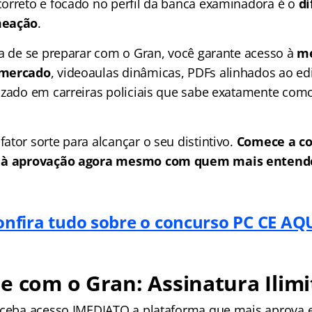
orreto e focado no perfil da banca examinadora é o
di
meação
.
ha de se preparar com o Gran, você garante acesso à
me
 mercado
, videoaulas dinâmicas, PDFs alinhados ao ed
izado em carreiras policiais que sabe exatamente com
tor sorte para alcançar o seu distintivo.
Comece a co
o à aprovação agora mesmo com quem mais entende
onfira tudo sobre o concurso PC CE AQU
e com o Gran: Assinatura Ilimi
receba acesso IMEDIATO a plataforma que mais aprova