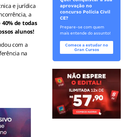
nica e jurídica
aprovação no
concurso Polícia Civil
ncorrência, a
CE?
 40% de todas
Prepare-se com quem
ossos alunos!
mais entende do assunto!
udou com a
Comece a estudar no
Gran Cursos
ferência na