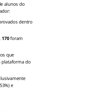
de alunos do
ador:
provados dentro
,
170
foram
tos que
 plataforma do
clusivamente
,53%) e