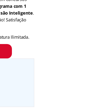
grama com 1
isão Inteligente
.
o! Satisfação
tura Ilimitada.