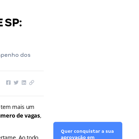
 SP:
empenho dos
n tem mais um
úmero de vagas
,
Quer conquistar a sua
ertame. Ao todo,
aprovação em