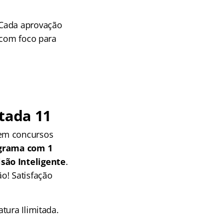
 Cada aprovação
 com foco para
tada 11
 em concursos
grama com 1
isão Inteligente
.
o! Satisfação
tura Ilimitada.