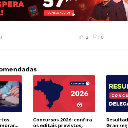
1
0
26
ecomendadas
rtos
Concursos 2026: confira
Resulta
 morar…
os editais previstos,
Gran reg