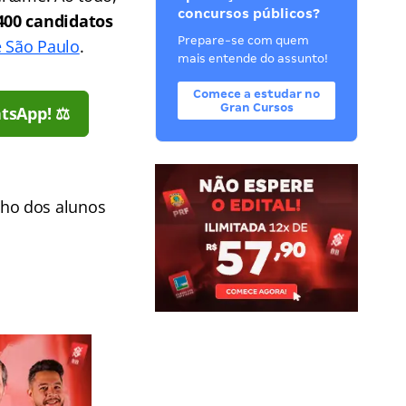
concursos públicos?
400 candidatos
Prepare-se com quem
e São Paulo
.
mais entende do assunto!
Comece a estudar no
Gran Cursos
tsApp! ⚖️
nho dos alunos