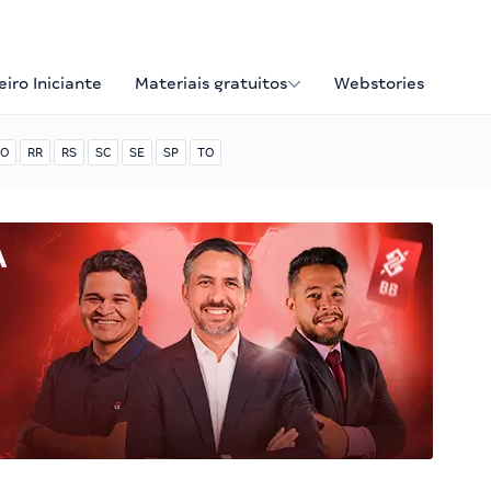
iro Iniciante
Materiais gratuitos
Webstories
O
RR
RS
SC
SE
SP
TO