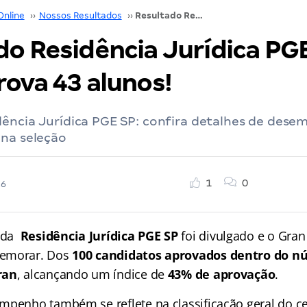
Online
››
Nossos Resultados
››
Resultado Residência Jurídica PGE SP: Gran aprova 43 alunos!
do Residência Jurídica PGE
rova 43 alunos!
dência Jurídica PGE SP: confira detalhes de des
 na seleção
1
0
26
da
Residência Jurídica PGE SP
foi divulgado e o Gra
memorar. Dos
100 candidatos aprovados dentro do n
ran
, alcançando um índice de
43% de aprovação
.
mpenho também se reflete na classificação geral do c