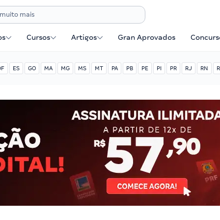
os
Cursos
Artigos
Gran Aprovados
Concurse
DF
ES
GO
MA
MG
MS
MT
PA
PB
PE
PI
PR
RJ
RN
R