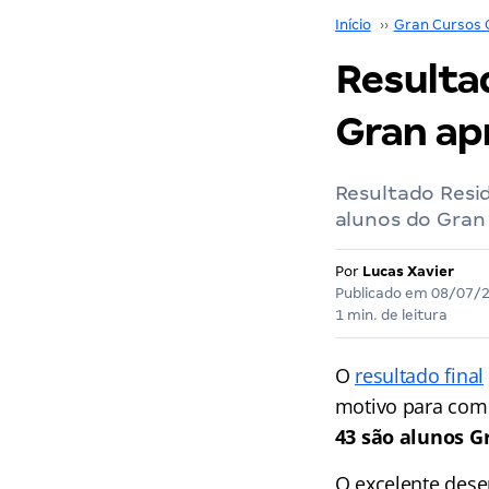
Início
››
Gran Cursos 
Resulta
Gran ap
Resultado Resi
alunos do Gran
Por
Lucas Xavier
Publicado em
08/07/
1 min. de leitura
O
resultado final
motivo para co
43 são alunos G
O excelente dese