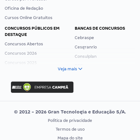
Oficina de Redação
Cursos Online Gratuitos
CONCURSOS PÚBLICOS EM
BANCAS DE CONCURSOS
DESTAQUE
Cebraspe
Concursos Abertos
Cesgranrio
Concursos 2026
Consulplan
Concursos 2025
FCC
Veja mais
Concurso Nacional Unificado
FGV
Concurso Ibama
Idecan
Concurso MPU
Selecon
Editais publicados
Uniase
© 2012 - 2026 Gran Tecnologia e Educação S/A.
Vunesp
Política de privacidade
CONCURSOS POR PROFISSÃO
EXAME DE ORDEM
Termos de uso
Concursos Administrativos
OAB
Mapa do site