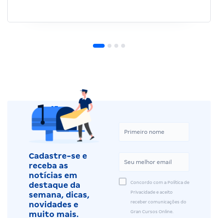
Cadastre-se e
receba as
notícias em
Concordo com a Política de
destaque da
Privacidade e aceito
semana, dicas,
receber comunicações do
novidades e
Gran Cursos Online.
muito mais.