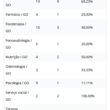
13
9
69,23%
GO
Farmácia / GO
4
1
25,00%
Fisioterapia /
10
3
30,00%
GO
Fonoaudiologia /
5
1
20,00%
GO
Nutrição / GO
4
2
50,00%
Odontologia /
3
1
33,33%
GO
Psicologia / GO
9
1
11,11%
Serviço social /
2
2
100,00%
GO
Terapia