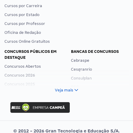
Cursos por Carreira
Cursos por Estado
Cursos por Professor
Oficina de Redação
Cursos Online Gratuitos
CONCURSOS PÚBLICOS EM
BANCAS DE CONCURSOS
DESTAQUE
Cebraspe
Concursos Abertos
Cesgranrio
Concursos 2026
Consulplan
Concursos 2025
FCC
Veja mais
Concurso Nacional Unificado
FGV
Concurso Ibama
Idecan
Concurso MPU
Selecon
Editais publicados
Uniase
© 2012 - 2026 Gran Tecnologia e Educação S/A.
Vunesp