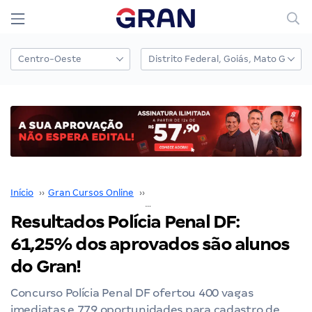
Início
››
Gran Cursos Online
››
Nossos Resultados
››
Resultados Polícia Penal DF: 61,25% dos aprovados 
Resultados Polícia Penal DF:
61,25% dos aprovados são alunos
do Gran!
Concurso Polícia Penal DF ofertou 400 vagas
imediatas e 779 oportunidades para cadastro de