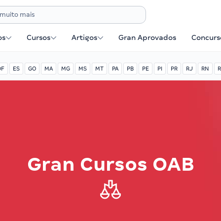
os
Cursos
Artigos
Gran Aprovados
Concurse
DF
ES
GO
MA
MG
MS
MT
PA
PB
PE
PI
PR
RJ
RN
R
Gran Cursos OAB