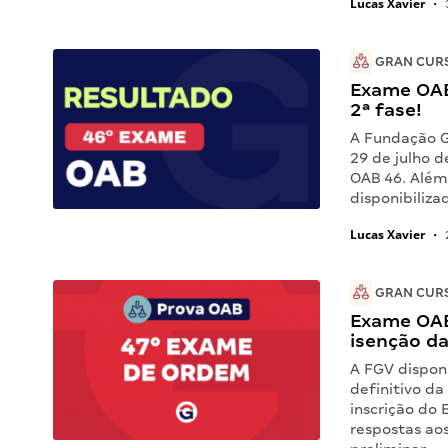
Lucas Xavier
•
GRAN CUR
Exame OAB 
2ª fase!
A Fundação Ge
29 de julho d
OAB 46. Além
disponibiliza
Lucas Xavier
•
GRAN CUR
Exame OAB 
isenção da
A FGV disponi
definitivo da
inscrição do
respostas aos