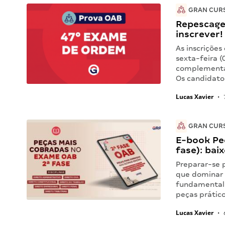
GRAN CUR
Repescage
inscrever!
As inscriçõe
sexta-feira 
complementar
Os candidato
Lucas Xavier
•
GRAN CUR
E-book Pe
fase): bai
Preparar-se 
que dominar 
fundamental 
peças prátic
Lucas Xavier
•