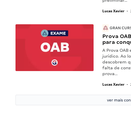
preliminar…
Lucas Xavier
•
GRAN CUR
Prova OAB
para conq
A Prova OAB 
jurídico. Ao 
descobrem qu
falta de con
prova…
Lucas Xavier
•
ver mais co