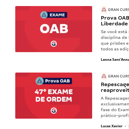
GRAN CUR
Prova OAB
Liberdade 
Se você está
disciplina de
que prisões e
todos as edi
Lanna Sant'Ann
GRAN CUR
Repescage
reaprovei
A Repescagem
exclusivamen
fase do Exam
prático-prof
Lucas Xavier
•