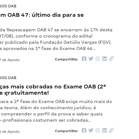
SOS OAB
m OAB 47: último dia para se
s da Repescagem OAB 47 se encerram às 17h desta
(07/08), conforme o cronograma do edital
 publicado pela Fundação Getúlio Vargas (FGV).
s aprovados na 1ª fase do Exame OAB 46…
Compartilhe:
7 de Agosto
SOS OAB
ças mais cobradas no Exame OAB (2ª
xe gratuitamente!
para a 2ª fase do Exame OAB exige muito mais do
a teoria. Além do conhecimento jurídico, é
compreender o perfil da prova e saber quais
o-profissionais costumam ser cobradas…
Compartilhe:
6 de Agosto