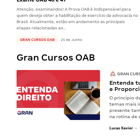
Atenção, examinandos! A Prova OAB é indispensável para
quem deseja obter a habilitação de exercício da advocacia no
Brasil. Atualmente, estão em andamento as principais
etapas relacionadas ao…
GRAN CURSOS OAB
24 de Junho
Gran Cursos OAB
GRAN CUR
Entenda tu
e Proporc
O princípio 
temas mais i
presente tan
na rotina d
Lucas Xavier
•