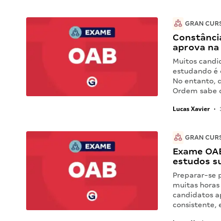
GRAN CUR
Constância
aprova na
Muitos candi
estudando é 
No entanto, 
Ordem sabe q
Lucas Xavier
•
GRAN CUR
Exame OAB
estudos s
Preparar-se 
muitas horas 
candidatos a
consistente, 