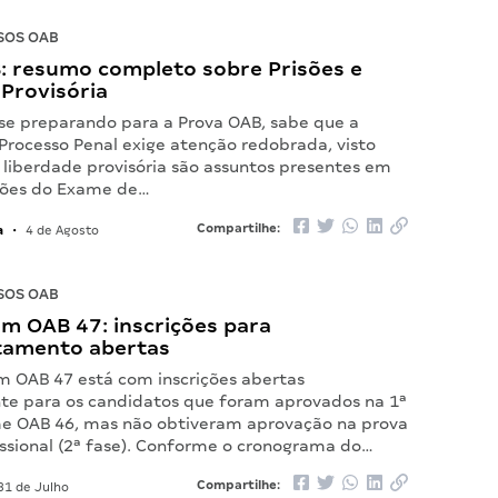
SOS OAB
: resumo completo sobre Prisões e
Provisória
 se preparando para a Prova OAB, sabe que a
 Processo Penal exige atenção redobrada, visto
 liberdade provisória são assuntos presentes em
ções do Exame de…
a
Compartilhe:
•
4 de Agosto
SOS OAB
m OAB 47: inscrições para
tamento abertas
 OAB 47 está com inscrições abertas
te para os candidatos que foram aprovados na 1ª
e OAB 46, mas não obtiveram aprovação na prova
issional (2ª fase). Conforme o cronograma do…
Compartilhe:
31 de Julho