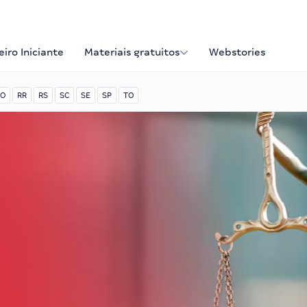
iro Iniciante
Materiais gratuitos
Webstories
O
RR
RS
SC
SE
SP
TO