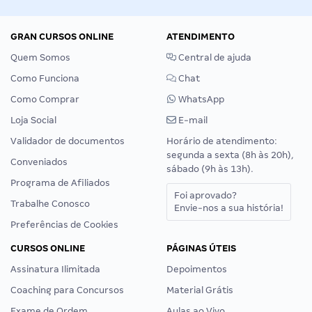
GRAN CURSOS ONLINE
ATENDIMENTO
Quem Somos
Central de ajuda
Como Funciona
Chat
Como Comprar
WhatsApp
Loja Social
E-mail
Validador de documentos
Horário de atendimento:
segunda a sexta (8h às 20h),
Conveniados
sábado (9h às 13h).
Programa de Afiliados
Foi aprovado?
Trabalhe Conosco
Envie-nos a sua história!
Preferências de Cookies
CURSOS ONLINE
PÁGINAS ÚTEIS
Assinatura Ilimitada
Depoimentos
Coaching para Concursos
Material Grátis
Exame de Ordem
Aulas ao Vivo