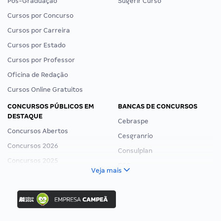
Pós-Graduação
Sugerir Curso
Cursos por Concurso
Cursos por Carreira
Cursos por Estado
Cursos por Professor
Oficina de Redação
Cursos Online Gratuitos
CONCURSOS PÚBLICOS EM
BANCAS DE CONCURSOS
DESTAQUE
Cebraspe
Concursos Abertos
Cesgranrio
Concursos 2026
Consulplan
Concursos 2025
FCC
Veja mais
Concurso Nacional Unificado
FGV
Concurso Ibama
Idecan
Concurso MPU
Selecon
Editais publicados