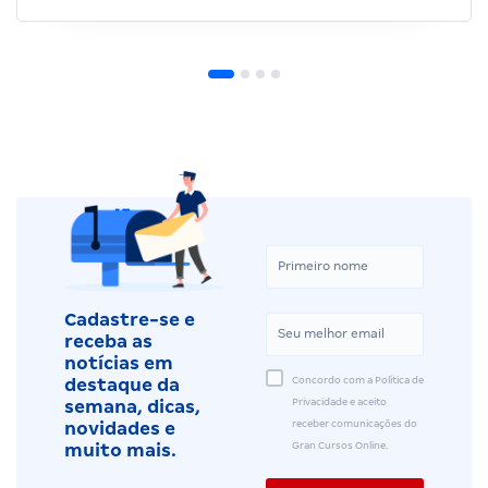
Cadastre-se e
receba as
notícias em
Concordo com a Política de
destaque da
Privacidade e aceito
semana, dicas,
receber comunicações do
novidades e
Gran Cursos Online.
muito mais.