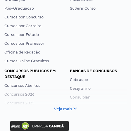
Pós-Graduação
Sugerir Curso
Cursos por Concurso
Cursos por Carreira
Cursos por Estado
Cursos por Professor
Oficina de Redação
Cursos Online Gratuitos
CONCURSOS PÚBLICOS EM
BANCAS DE CONCURSOS
DESTAQUE
Cebraspe
Concursos Abertos
Cesgranrio
Concursos 2026
Consulplan
Concursos 2025
FCC
Veja mais
Concurso Nacional Unificado
FGV
Concurso Ibama
Idecan
Concurso MPU