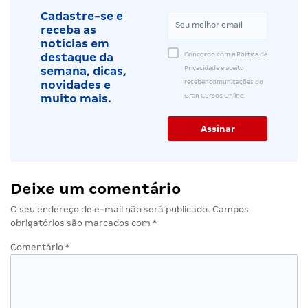
Cadastre-se e
receba as
notícias em
Concordo com a Política de
destaque da
Privacidade e aceito
semana, dicas,
receber comunicações do
novidades e
Gran Cursos Online.
muito mais.
Deixe um comentário
O seu endereço de e-mail não será publicado.
Campos
obrigatórios são marcados com
*
Comentário
*