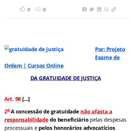
0
0
Por: Projeto
Exame de
Ordem | Cursos Online
DA GRATUIDADE DE JUSTIÇA
Art. 98
[…]
o
2
A concessão de gratuidade
não afasta a
responsabilidade
do beneficiário
pelas despesas
processuais e
pelos honorários advocatícios