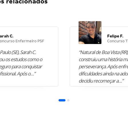
 relacionados
arah C.
Felipe F.
oncurso Enfermeiro PSF
Concurso T
Paulo (SE), Sarah C.
“Natural de Boa Vista (RR),
u os estudos como o
construiu uma história m
guro para conquistar
perseverança. Após enfr
fissional. Após o…”
dificuldades ainda na ado
decidiu recomeçar a…”