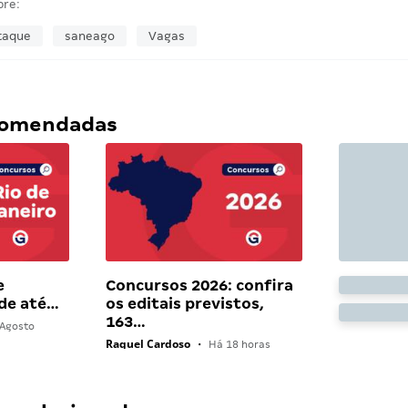
bre:
taque
saneago
Vagas
ecomendadas
e
Concursos 2026: confira
 de até…
os editais previstos,
163…
Agosto
Raquel Cardoso
•
Há 18 horas