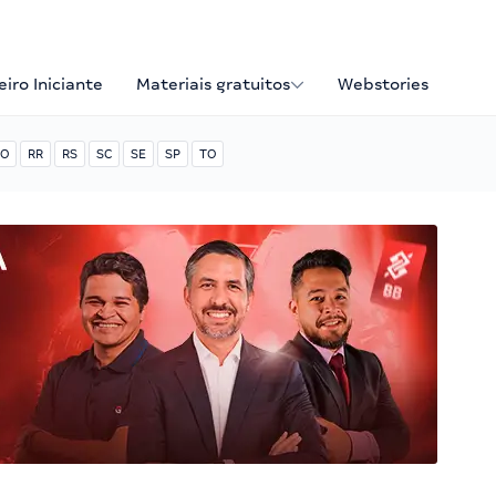
iro Iniciante
Materiais gratuitos
Webstories
O
RR
RS
SC
SE
SP
TO