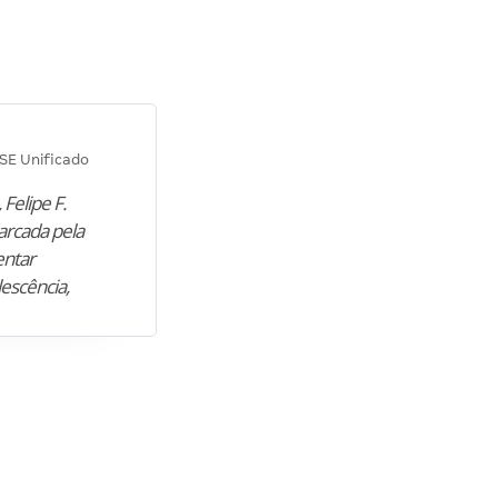
Diana M.
SE Unificado
Concurso SEPLAG CE
 Felipe F.
“Natural de Juazeiro do Norte (CE),
arcada pela
M. encontrou nos estudos o cami
entar
para construir uma nova fase da vi
lescência,
profissional. Após…”