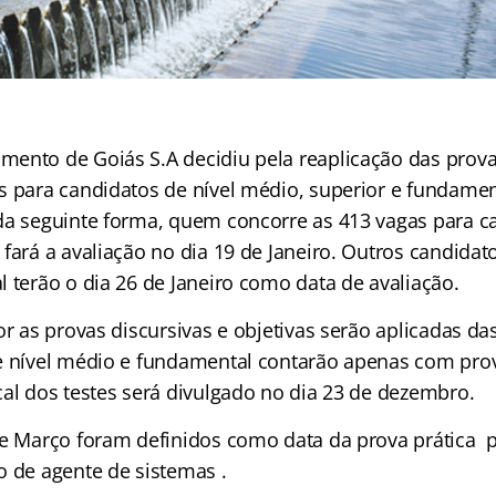
ento de Goiás S.A decidiu pela reaplicação das prov
s para candidatos de nível médio, superior e fundamen
da seguinte forma, quem concorre as 413 vagas para ca
fará a avaliação no dia 19 de Janeiro. Outros candidat
 terão o dia 26 de Janeiro como data de avaliação.
or as provas discursivas e objetivas serão aplicadas da
 nível médio e fundamental contarão apenas com prov
cal dos testes será divulgado no dia 23 de dezembro.
de Março foram definidos como data da prova prática
o de agente de sistemas .