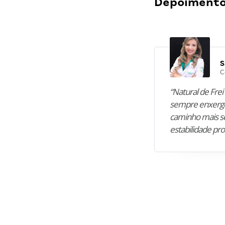
Depoimentos
S
C
“Natural de Frei 
sempre enxergo
caminho mais se
estabilidade pro