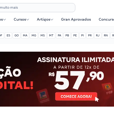
os
Cursos
Artigos
Gran Aprovados
Concurse
DF
ES
GO
MA
MG
MS
MT
PA
PB
PE
PI
PR
RJ
RN
R