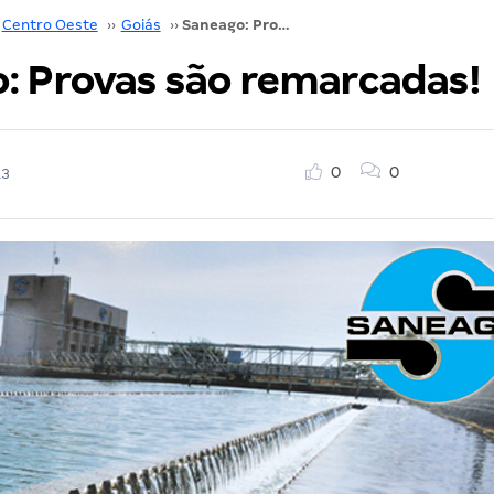
Centro Oeste
››
Goiás
››
Saneago: Provas são remarcadas!
: Provas são remarcadas!
0
0
13