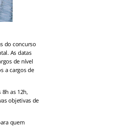
as do concurso
tal. As datas
rgos de nível
os a cargos de
s 8h as 12h,
as objetivas de
 para quem