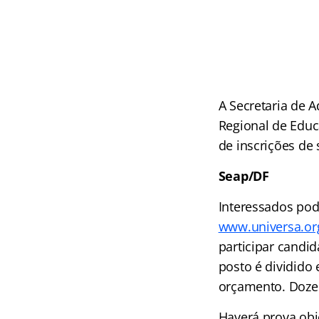
A Secretaria de A
Regional de Educa
de inscrições de 
Seap/DF
Interessados pode
www.universa.or
participar candid
posto é dividido
orçamento. Doze 
Haverá prova obj