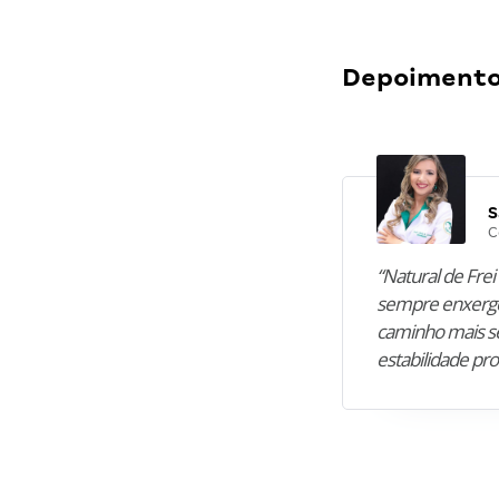
Depoimentos
S
C
“Natural de Frei 
sempre enxergo
caminho mais se
estabilidade pro