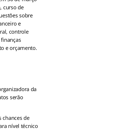
, curso de
questões sobre
anceiro e
ral, controle
 finanças
nto e orçamento.
organizadora da
atos serão
s chances de
ra nível técnico