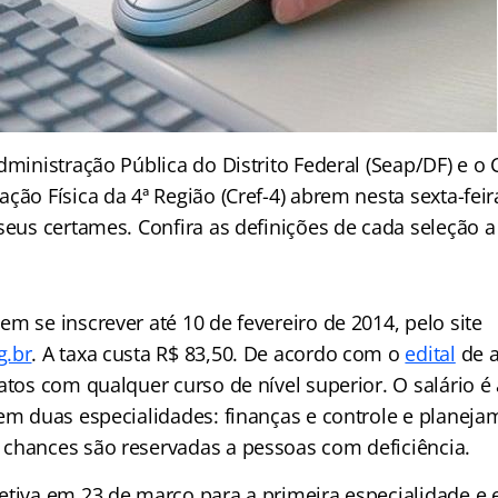
dministração Pública do Distrito Federal (Seap/DF) e o
ção Física da 4ª Região (Cref-4) abrem nesta sexta-feira
seus certames. Confira as definições de cada seleção a 
m se inscrever até 10 de fevereiro de 2014, pelo site
g.br
. A taxa custa R$ 83,50. De acordo com o
edital
de a
atos com qualquer curso de nível superior. O salário é 
 em duas especialidades: finanças e controle e planeja
chances são reservadas a pessoas com deficiência.
etiva em 23 de março para a primeira especialidade e