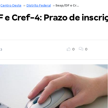
Centro Oeste
››
Distrito Federal
››
Seap/DF e Cref-4: Prazo de inscrições aberto!
 e Cref-4: Prazo de inscri
0
0
13