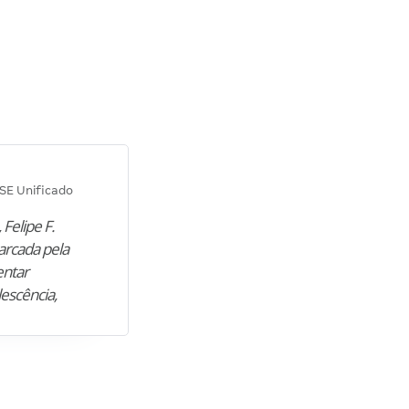
Diana M.
SE Unificado
Concurso SEPLAG CE
 Felipe F.
“Natural de Juazeiro do Norte (CE),
arcada pela
M. encontrou nos estudos o cami
entar
para construir uma nova fase da vi
lescência,
profissional. Após…”