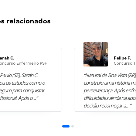
 relacionados
arah C.
Felipe F.
oncurso Enfermeiro PSF
Concurso T
Paulo (SE), Sarah C.
“Natural de Boa Vista (RR),
u os estudos como o
construiu uma história m
guro para conquistar
perseverança. Após enfr
fissional. Após o…”
dificuldades ainda na ado
decidiu recomeçar a…”