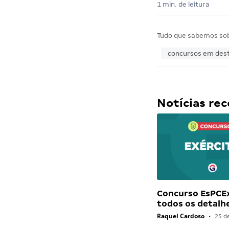
1 min. de leitura
Tudo que sabemos so
concursos em des
Notícias r
Concurso EsPCEx
todos os detalh
Raquel Cardoso
•
25 d