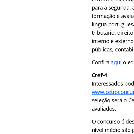
para a segunda, a
formação e avali
língua portuguesa
tributário, direit
interno e extern
públicas, contab
Confira
aqui
o edi
Cref-4
Interessados pode
www.cetroconcur
seleção será o C
avaliados.
O concurso é des
nível médio são p