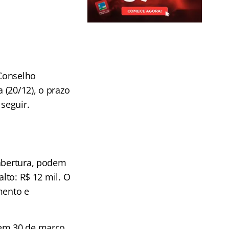
 Conselho
 (20/12), o prazo
seguir.
bertura, podem
alto: R$ 12 mil. O
mento e
 em 30 de março