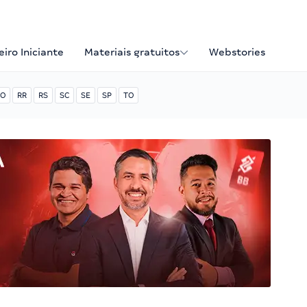
iro Iniciante
Materiais gratuitos
Webstories
O
RR
RS
SC
SE
SP
TO