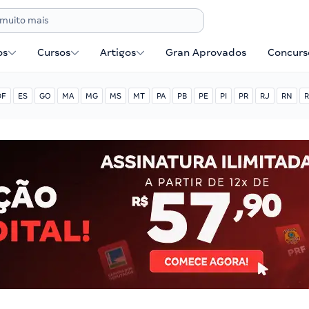
os
Cursos
Artigos
Gran Aprovados
Concurse
DF
ES
GO
MA
MG
MS
MT
PA
PB
PE
PI
PR
RJ
RN
R