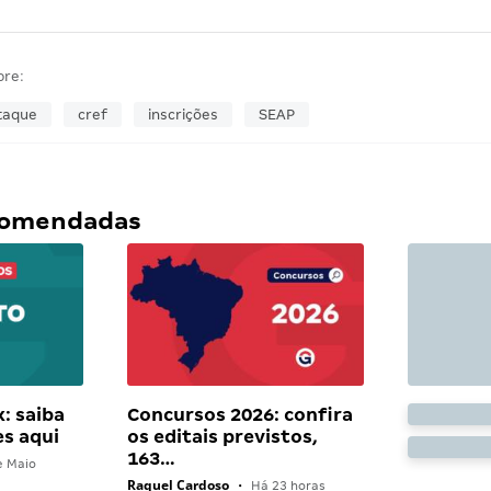
bre:
taque
cref
inscrições
SEAP
ecomendadas
: saiba
Concursos 2026: confira
es aqui
os editais previstos,
163…
e Maio
Raquel Cardoso
•
Há 23 horas