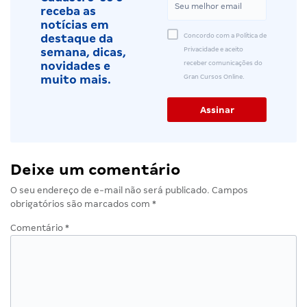
receba as
notícias em
Concordo com a Política de
destaque da
Privacidade e aceito
semana, dicas,
receber comunicações do
novidades e
Gran Cursos Online.
muito mais.
Deixe um comentário
O seu endereço de e-mail não será publicado.
Campos
obrigatórios são marcados com
*
Comentário
*