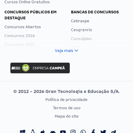
Cursos Online Gratuitos
CONCURSOS PÚBLICOS EM
BANCAS DE CONCURSOS
DESTAQUE
Cebraspe
Concursos Abertos
Cesgranrio
Concursos 2026
Consulplan
Concursos 2025
FCC
Veja mais
Concurso Nacional Unificado
FGV
Concurso Ibama
Idecan
Concurso MPU
Selecon
Editais publicados
Uniase
© 2012 - 2026 Gran Tecnologia e Educação S/A.
Vunesp
Política de privacidade
CONCURSOS POR PROFISSÃO
EXAME DE ORDEM
Termos de uso
Concursos Administrativos
OAB
Mapa do site
Concursos Educação
Prova OAB
Concursos Fiscais
Calendário OAB