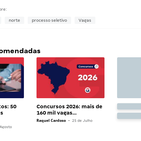
bre:
norte
processo seletivo
Vagas
ecomendadas
os: 50
Concursos 2026: mais de
as
160 mil vagas…
Raquel Cardoso
•
25 de Julho
Agosto