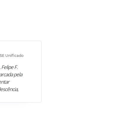
Diana M.
SE Unificado
Concurso SEPLAG CE
 Felipe F.
“Natural de Juazeiro do Norte (CE),
arcada pela
M. encontrou nos estudos o cami
entar
para construir uma nova fase da vi
lescência,
profissional. Após…”