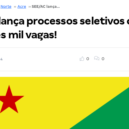
Norte
››
Acre
››
SEE/AC lança processos seletivos com mais três mil vagas!
lança processos seletivos
s mil vagas!
0
0
14