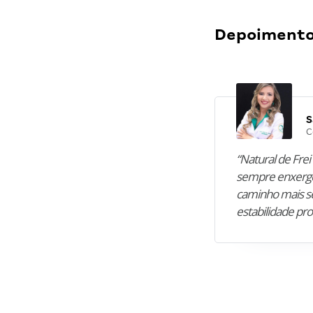
Depoimentos
S
C
“Natural de Frei 
sempre enxergo
caminho mais se
estabilidade pro