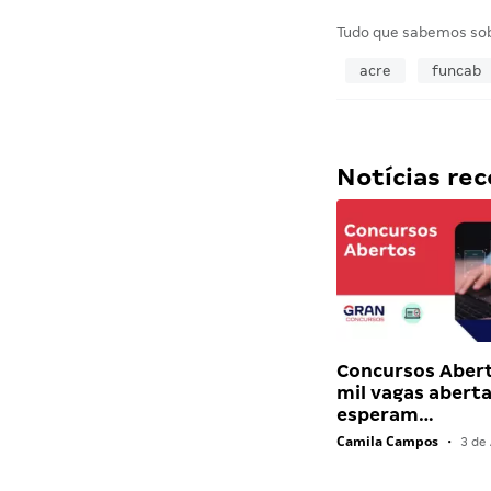
Tudo que sabemos so
acre
funcab
Notícias r
Concursos Abert
mil vagas abert
esperam…
Camila Campos
•
3 de 