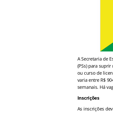
A Secretaria de E
(PSs) para supri
ou curso de lice
varia entre R$ 90
semanais. Há vag
Inscrições
As inscrições dev