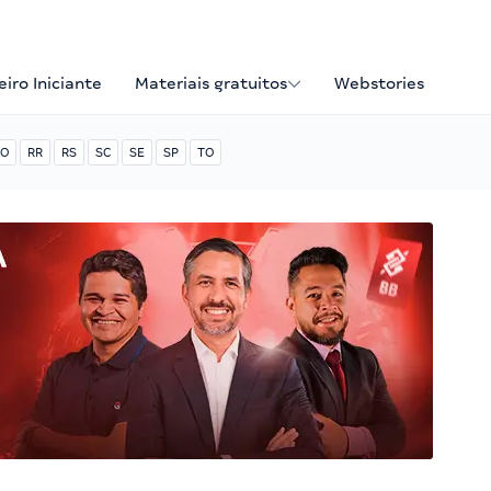
iro Iniciante
Materiais gratuitos
Webstories
O
RR
RS
SC
SE
SP
TO