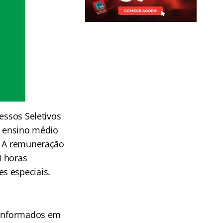
essos Seletivos
m ensino médio
o. A remuneração
0 horas
s especiais.
 informados em