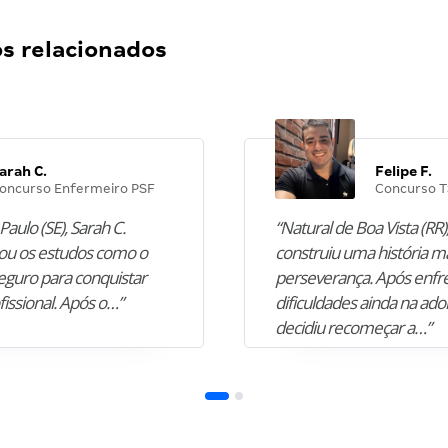
 relacionados
arah C.
Felipe F.
oncurso Enfermeiro PSF
Concurso T
Paulo (SE), Sarah C.
“Natural de Boa Vista (RR),
u os estudos como o
construiu uma história m
guro para conquistar
perseverança. Após enfr
fissional. Após o…”
dificuldades ainda na ado
decidiu recomeçar a…”