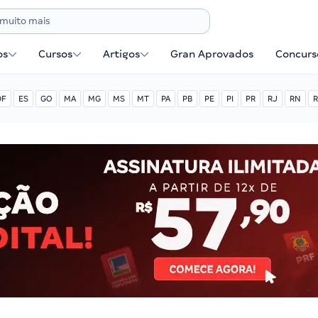
os
Cursos
Artigos
Gran Aprovados
Concurse
DF
ES
GO
MA
MG
MS
MT
PA
PB
PE
PI
PR
RJ
RN
R