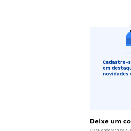
Cadastre-se
em destaqu
novidades 
Deixe um c
O seu endereço de e-m