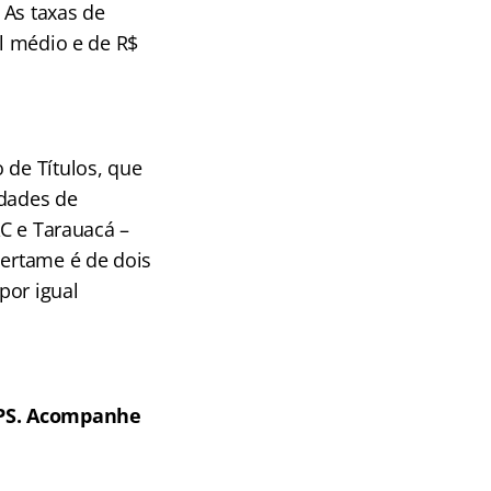
 As taxas de
el médio e de R$
 de Títulos, que
idades de
AC e Tarauacá –
certame é de dois
por igual
 PS. Acompanhe