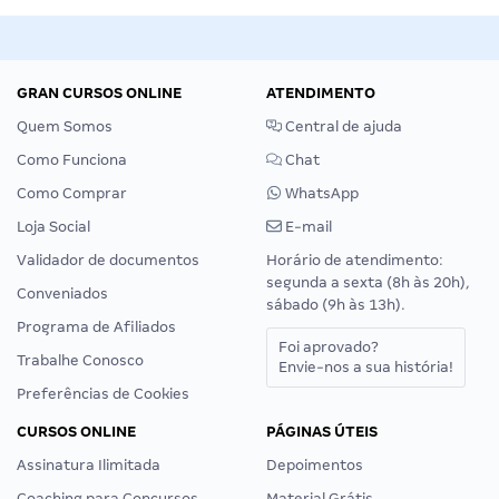
GRAN CURSOS ONLINE
ATENDIMENTO
Quem Somos
Central de ajuda
Como Funciona
Chat
Como Comprar
WhatsApp
Loja Social
E-mail
Validador de documentos
Horário de atendimento:
segunda a sexta (8h às 20h),
Conveniados
sábado (9h às 13h).
Programa de Afiliados
Foi aprovado?
Trabalhe Conosco
Envie-nos a sua história!
Preferências de Cookies
CURSOS ONLINE
PÁGINAS ÚTEIS
Assinatura Ilimitada
Depoimentos
Coaching para Concursos
Material Grátis