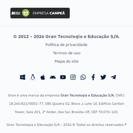
FGV
Concurso Ibama
Idecan
Concurso MPU
Selecon
Editais publicados
Uniase
© 2012 - 2026 Gran Tecnologia e Educação S/A.
Vunesp
Política de privacidade
CONCURSOS POR PROFISSÃO
EXAME DE ORDEM
Termos de uso
Concursos Administrativos
OAB
Mapa do site
Concursos Educação
Prova OAB
Concursos Fiscais
Calendário OAB
Concursos Jurídicos
Questões OAB
Concursos Militares
Recursos OAB
Gran é uma marca da empresa
Gran Tecnologia e Educação S/A
, CNPJ:
Concursos Policiais
Exame de Ordem
18.260.822/0001-77, SBS Quadra 02, Bloco J, Lote 10, Edifício Carlton
Concursos Saúde
Tower, Sala 201, 2º Andar, Asa Sul, Brasília-DF, CEP 70.070-120.
Concursos Tribunais
Gran Tecnologia e Educação S/A - 2026 © Todos os direitos reservados ®
Residência Multiprofissional