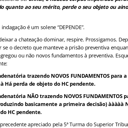
do quanto ao seu mérito, perde o seu objeto ou ain
a indagação é um solene “DEPENDE”.
deixar a chateação dominar, respire. Prossigamos. De
r se o decreto que manteve a prisão preventiva enqua
 agregou ou não novos fundamentos à preventiva. Esq
nte:
ondenatória trazendo NOVOS FUNDAMENTOS para a 
à Há perda de objeto do HC pendente.
ondenatória NÃO trazendo NOVOS FUNDAMENTOS pa
roduzindo basicamente a primeira decisão)
ààààà 
 do HC pendente.
precedente apreciado pela 5ª Turma do Superior Tribun