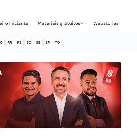
iro Iniciante
Materiais gratuitos
Webstories
O
RR
RS
SC
SE
SP
TO