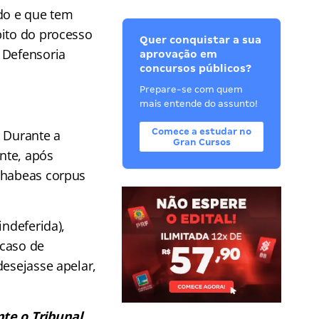
do e que tem
bito do processo
Quer conquistar a sua
 Defensoria
aprovação em
concursos públicos?
Prepare-se com quem
mais entende do assunto!
Comece a estudar no
. Durante a
Gran Cursos
ente, após
u habeas corpus
indeferida),
 caso de
desejasse apelar,
te o Tribunal,