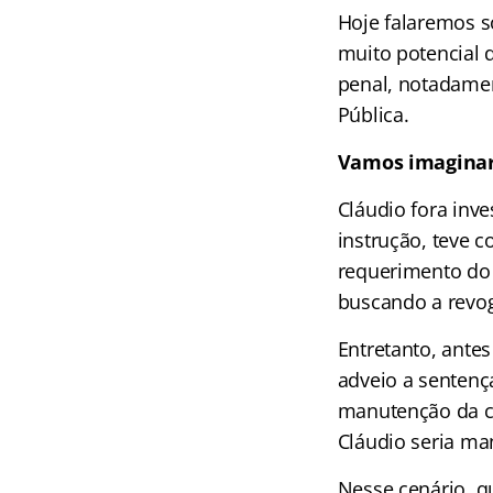
Hoje falaremos s
muito potencial 
penal, notadamen
Pública.
Vamos imaginar
Cláudio fora inv
instrução, teve c
requerimento do 
buscando a revog
Entretanto, antes
adveio a sentenç
manutenção da cu
Cláudio seria ma
Nesse cenário, q