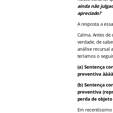
ainda não julga
apreciado?
A resposta a ess
Calma. Antes de 
verdade, de sabe
análise recursal
teríamos o segui
(a) Sentença c
preventiva
àààà
(b) Sentença c
preventiva (rep
perda de objeto
Em recentíssimo 