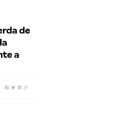
erda de
da
nte a