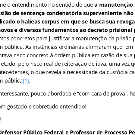
rme o entendimento no sentido de que
a manutenção 
asião de sentença condenatória superveniente não
dicado o habeas corpus em que se busca sua revog
ovos e diversos fundamentos ao decreto prisional 
tos concretos para justificar a manutenção da prisão p
m pública. As instâncias ordinárias afirmaram que, em 
ntava risco concreto à ordem pública em razão de sua 
etudo, pelo risco real de reiteração delitiva, uma vez q
tecedentes, o que revela a necessidade da custódia ca
m pública
[1]
.
nteressante, pouco abordada e “com cara de prova”, he
am gostado e sobretudo entendido!
!
Defensor Público Federal e Professor de Processo Pe