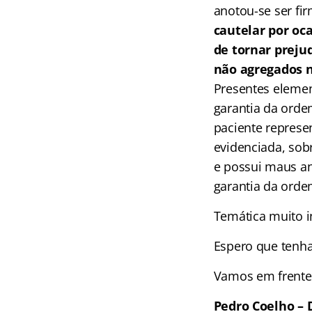
anotou-se ser fi
cautelar por oc
de tornar preju
não agregados n
Presentes elemen
garantia da orde
paciente represe
evidenciada, sobr
e possui maus an
garantia da orde
Temática muito i
Espero que tenh
Vamos em frente
Pedro Coelho – 