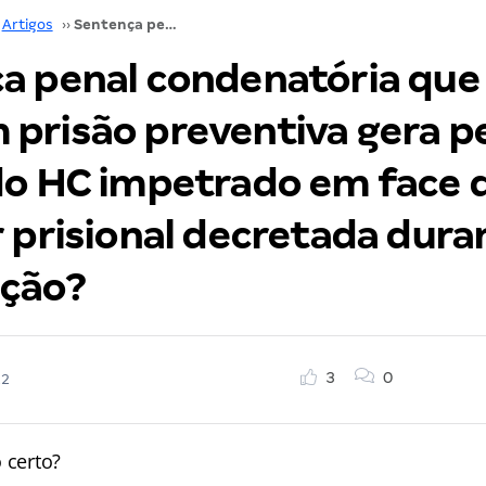
Artigos
››
Sentença penal condenatória que mantém prisão preventiva gera perda de objeto do HC impetrado em face da cautelar prisional decretada durante a persecução?
a penal condenatória que
prisão preventiva gera p
do HC impetrado em face 
 prisional decretada dura
ção?
3
0
22
 certo?