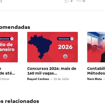
3
0
22
ecomendadas
e
Concursos 2026: mais de
Contabil
 de até…
160 mil vagas…
Métodos 
Raquel Cardoso
Nara Mota
0 horas
•
25 de Julho
•
 relacionados