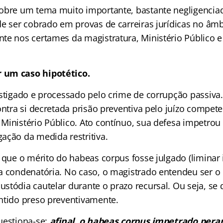
obre um tema muito importante, bastante negligencia
de ser cobrado em provas de carreiras jurídicas no âm
te nos certames da magistratura, Ministério Público e
 um caso hipotético.
estigado e processado pelo crime de corrupção passiva
ontra si decretada prisão preventiva pelo juízo compet
Ministério Público. Ato contínuo, sua defesa impetro
ação da medida restritiva.
 que o mérito do habeas corpus fosse julgado (liminar 
a condenatória. No caso, o magistrado entendeu ser o
stódia cautelar durante o prazo recursal. Ou seja, se 
ntido preso preventivamente.
uestiona-se:
afinal, o habeas corpus impetrado peran