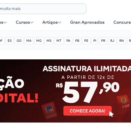
os
Cursos
Artigos
Gran Aprovados
Concurse
DF
ES
GO
MA
MG
MS
MT
PA
PB
PE
PI
PR
RJ
RN
R