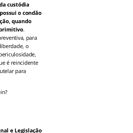
da custódia
 possui o condão
ação, quando
primitivo
.
reventiva, para
liberdade, o
periculosidade,
ue é reincidente
utelar para
in?
nal e Legislação