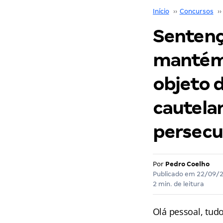
Início
››
Concursos
››
Sentenç
mantém 
objeto 
cautelar
persecu
Por
Pedro Coelho
Publicado em
22/09/
2 min. de leitura
Olá pessoal, tudo