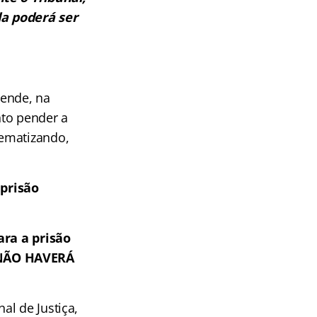
da poderá ser
pende, na
nto pender a
uematizando,
prisão
ra a prisão
NÃO HAVERÁ
al de Justiça,