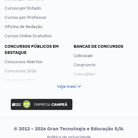
Cursos por Estado
Cursos por Professor
Oficina de Redação
Cursos Online Gratuitos
CONCURSOS PÚBLICOS EM
BANCAS DE CONCURSOS
DESTAQUE
Cebraspe
Concursos Abertos
Cesgranrio
Concursos 2026
Consulplan
Concursos 2025
FCC
Veja mais
Concurso Nacional Unificado
FGV
Concurso Ibama
Idecan
Concurso MPU
Selecon
Editais publicados
Uniase
© 2012 - 2026 Gran Tecnologia e Educação S/A.
Vunesp
Política de privacidade