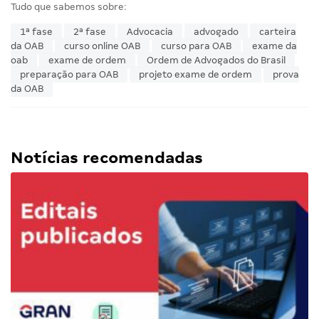
Tudo que sabemos sobre:
1ª fase
2ª fase
Advocacia
advogado
carteira
da OAB
curso online OAB
curso para OAB
exame da
oab
exame de ordem
Ordem de Advogados do Brasil
preparação para OAB
projeto exame de ordem
prova
da OAB
Notícias recomendadas