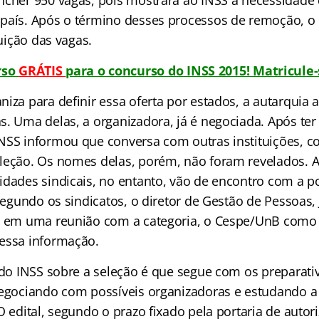
ncher 950 vagas, pois mostrará ao INSS a necessidade
país. Após o término desses processos de remoção, o 
ibuição das vagas.
rso
GRÁTIS
para o concurso do INSS 2015! Matricule
niza para definir essa oferta por estados, a autarquia
s. Uma delas, a organizadora, já é negociada. Após te
NSS informou que conversa com outras instituições, c
leção. Os nomes delas, porém, não foram revelados. 
idades sindicais, no entanto, vão de encontro com a po
 segundo os sindicatos, o diretor de Gestão de Pessoas,
, em uma reunião com a categoria, o Cespe/UnB como 
essa informação.
l do INSS sobre a seleção é que segue com os preparati
negociando com possíveis organizadoras e estudando a 
O edital, segundo o prazo fixado pela portaria de autor