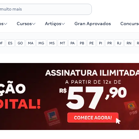
os
Cursos
Artigos
Gran Aprovados
Concurse
DF
ES
GO
MA
MG
MS
MT
PA
PB
PE
PI
PR
RJ
RN
R