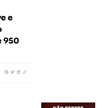
e e
o
e 950