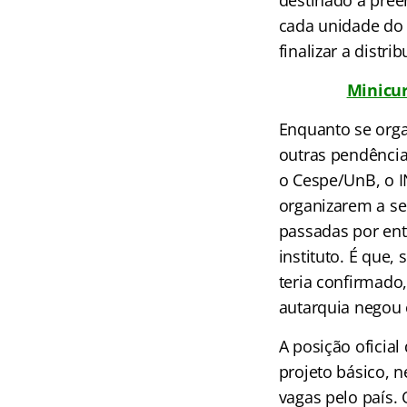
destinado a pree
cada unidade do 
finalizar a distr
Minicu
Enquanto se orga
outras pendência
o Cespe/UnB, o I
organizarem a se
passadas por ent
instituto. É que,
teria confirmado
autarquia negou 
A posição oficia
projeto básico, 
vagas pelo país. 