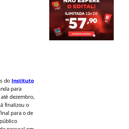
es do
Instituto
anda para
á até dezembro,
á finalizou o
inal para o de
 público