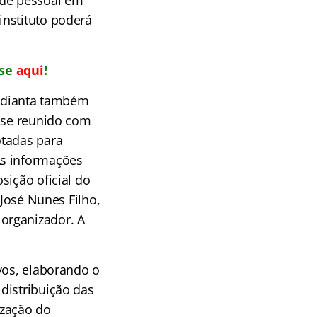
 de pessoal em
instituto poderá
-se
aqui
!
 adianta também
r se reunido com
otadas para
As informações
sição oficial do
 José Nunes Filho,
organizador. A
vos, elaborando o
distribuição das
ização do