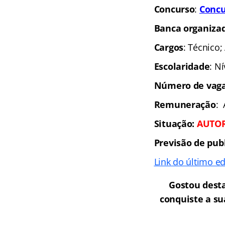
Concurso
:
Concu
Banca organiza
Cargos
: Técnico;
Escolaridade
: N
Número de vaga
Remuneração
: 
Situação
:
AUTO
Previsão de pub
Link do último ed
Gostou dest
conquiste a su