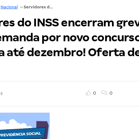
Nacional
››
Servidores do INSS encerram greve e terão demanda por novo concurso atendida até dezembro! Oferta de 950 vagas!
res do INSS encerram grev
emanda por novo concurs
a até dezembro! Oferta d
0
0
15