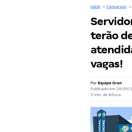
Início
››
Concursos
››
Servido
terão d
atendid
vagas!
Por
Equipe Gran
Publicado em
29/09/
2 min. de leitura