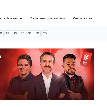
iro Iniciante
Materiais gratuitos
Webstories
O
RR
RS
SC
SE
SP
TO