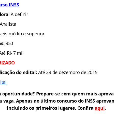
rso INSS
dora
: A definir
 Analista
íveis médio e superior
s:
950
Até R$ 7 mil
RIZADO
licação do edital:
Até 29 de dezembro de 2015
ital
a oportunidade? Prepare-se com quem mais aprova 
a vaga. Apenas no último concurso do INSS aprova
incluindo os primeiros lugares. Confira
aqui
.