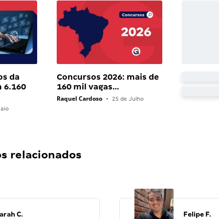
os da
Concursos 2026: mais de
 6.160
160 mil vagas…
Raquel Cardoso
•
25 de Julho
aio
 relacionados
arah C.
Felipe F.