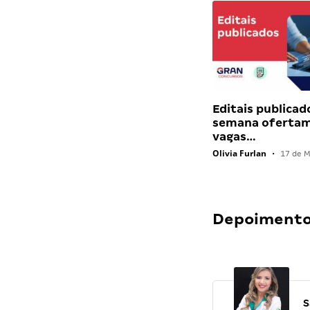
Editais publicad
semana ofertam
vagas…
Olivia Furlan
•
17 de M
Depoimentos
S