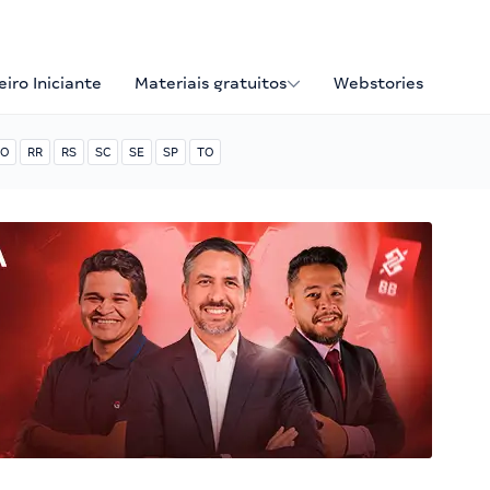
iro Iniciante
Materiais gratuitos
Webstories
O
RR
RS
SC
SE
SP
TO