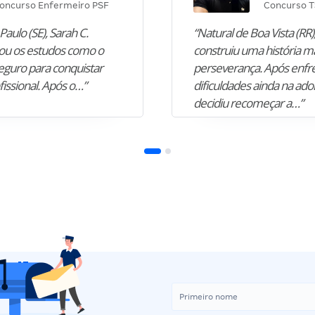
oncurso Enfermeiro PSF
Concurso T
Paulo (SE), Sarah C.
“Natural de Boa Vista (RR),
u os estudos como o
construiu uma história m
guro para conquistar
perseverança. Após enfr
fissional. Após o…”
dificuldades ainda na ado
decidiu recomeçar a…”