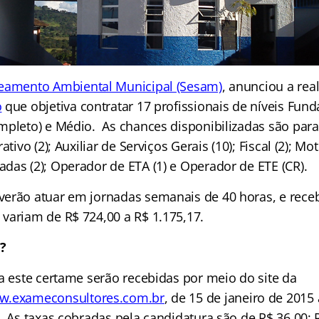
neamento Ambiental Municipal (Sesam)
, anunciou a rea
o
que objetiva contratar 17 profissionais de níveis Fun
mpleto) e Médio. As chances disponibilizadas são para
ativo (2); Auxiliar de Serviços Gerais (10); Fiscal (2); M
das (2); Operador de ETA (1) e Operador de ETE (CR).
erão atuar em jornadas semanais de 40 horas, e rece
variam de R$ 724,00 a R$ 1.175,17.
?
ra este certame serão recebidas por meio do site da
.exameconsultores.com.br
,
de 15 de janeiro de 2015 
. As taxas cobradas pela candidatura são de R$ 36,00; 