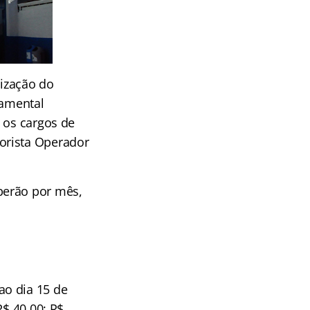
lização do
damental
 os cargos de
otorista Operador
berão por mês,
ao dia 15 de
R$ 40,00; R$