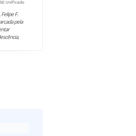
SE Unificado
Concurso SEPLAG CE
 Felipe F.
“Natural de Juazeiro do Norte (CE),
arcada pela
M. encontrou nos estudos o cami
entar
para construir uma nova fase da vi
lescência,
profissional. Após…”