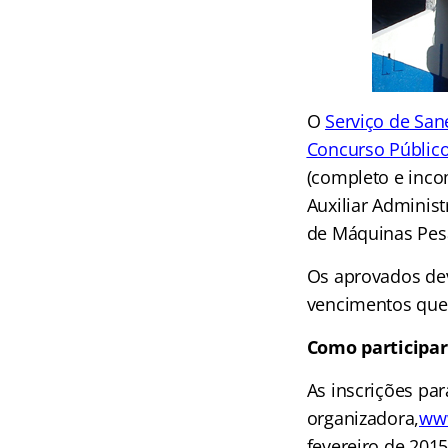
O
Serviço de Sa
Concurso Públic
(completo e inco
Auxiliar Administr
de Máquinas Pesa
Os aprovados dev
vencimentos que 
Como participar
As inscrições pa
organizadora
,
www
fevereiro de 2015