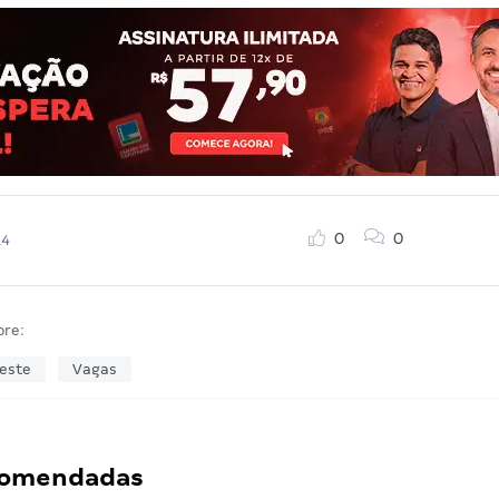
0
0
14
bre:
este
Vagas
ecomendadas