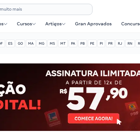
os
Cursos
Artigos
Gran Aprovados
Concurse
DF
ES
GO
MA
MG
MS
MT
PA
PB
PE
PI
PR
RJ
RN
R