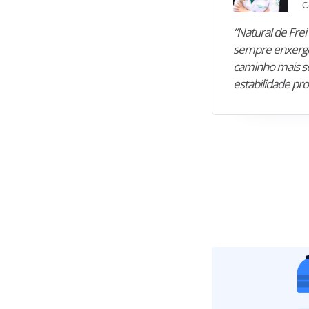
C
“Natural de Frei 
sempre enxergo
caminho mais se
estabilidade pro