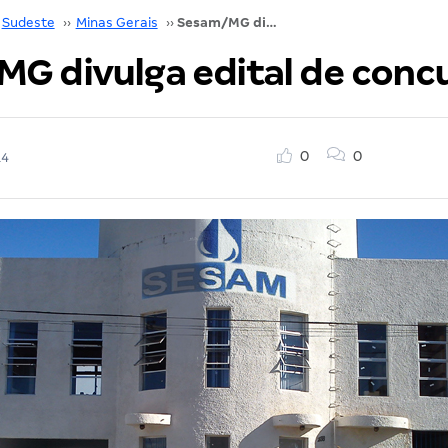
Sudeste
››
Minas Gerais
››
Sesam/MG divulga edital de concurso!
G divulga edital de conc
0
0
14