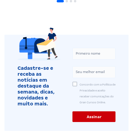
Cadastre-se e
receba as
notícias em
Concordo com a Política de
destaque da
Privacidade e aceito
semana, dicas,
receber comunicações do
novidades e
Gran Cursos Online.
muito mais.