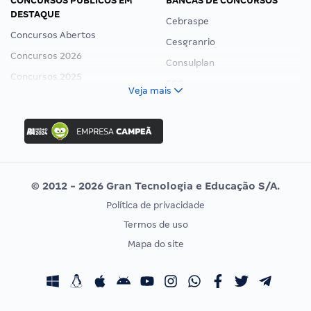
CONCURSOS PÚBLICOS EM
BANCAS DE CONCURSOS
DESTAQUE
Cebraspe
Concursos Abertos
Cesgranrio
Concursos 2026
Consulplan
Concursos 2025
FCC
Veja mais
Concurso Nacional Unificado
FGV
Concurso Ibama
Idecan
Concurso MPU
Selecon
Editais publicados
Uniase
© 2012 - 2026 Gran Tecnologia e Educação S/A.
Vunesp
Política de privacidade
CONCURSOS POR PROFISSÃO
EXAME DE ORDEM
Termos de uso
Concursos Administrativos
OAB
Mapa do site
Concursos Educação
Prova OAB
Concursos Fiscais
Calendário OAB
Concursos Jurídicos
Questões OAB