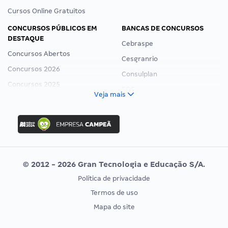
Cursos Online Gratuitos
CONCURSOS PÚBLICOS EM
BANCAS DE CONCURSOS
DESTAQUE
Cebraspe
Concursos Abertos
Cesgranrio
Concursos 2026
Consulplan
Concursos 2025
FCC
Veja mais
Concurso Nacional Unificado
FGV
Concurso Ibama
Idecan
Concurso MPU
Selecon
Editais publicados
Uniase
© 2012 - 2026 Gran Tecnologia e Educação S/A.
Vunesp
Política de privacidade
CONCURSOS POR PROFISSÃO
EXAME DE ORDEM
Termos de uso
Concursos Administrativos
OAB
Mapa do site
Concursos Educação
Prova OAB