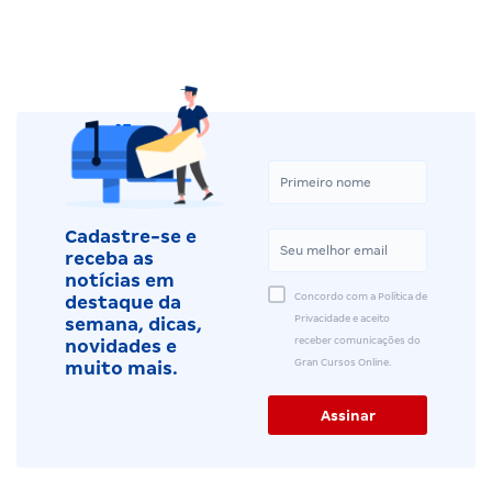
Cadastre-se e
receba as
notícias em
Concordo com a Política de
destaque da
Privacidade e aceito
semana, dicas,
receber comunicações do
novidades e
Gran Cursos Online.
muito mais.