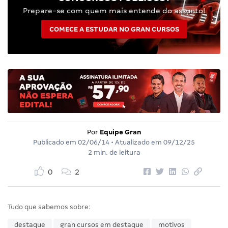
Prepare-se com quem mais entende do assunto!
COMECE A ESTUDAR NO GRAN CURSOS
Por
Equipe Gran
Publicado em
02/06/14
• Atualizado em
09/12/25
2 min. de leitura
0
2
Tudo que sabemos sobre:
destaque
gran cursos em destaque
motivos