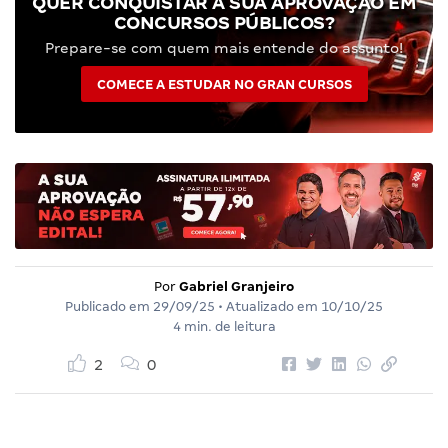
QUER CONQUISTAR A SUA APROVAÇÃO EM
CONCURSOS PÚBLICOS?
Prepare-se com quem mais entende do assunto!
COMECE A ESTUDAR NO GRAN CURSOS
Por
Gabriel Granjeiro
Publicado em
29/09/25
• Atualizado em
10/10/25
4 min. de leitura
2
0