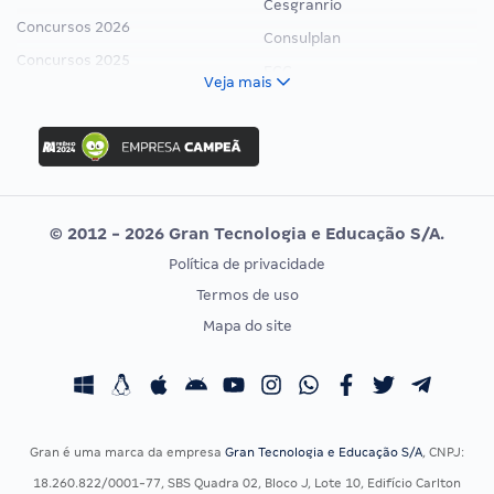
Cesgranrio
Concursos 2026
Consulplan
Concursos 2025
FCC
Veja mais
Concurso Nacional Unificado
FGV
Concurso Ibama
Idecan
Concurso MPU
Selecon
Editais publicados
Uniase
© 2012 - 2026 Gran Tecnologia e Educação S/A.
Vunesp
Política de privacidade
CONCURSOS POR PROFISSÃO
EXAME DE ORDEM
Termos de uso
Concursos Administrativos
OAB
Mapa do site
Concursos Educação
Prova OAB
Concursos Fiscais
Calendário OAB
Concursos Jurídicos
Questões OAB
Concursos Militares
Recursos OAB
Gran é uma marca da empresa
Gran Tecnologia e Educação S/A
, CNPJ:
Concursos Policiais
Exame de Ordem
18.260.822/0001-77, SBS Quadra 02, Bloco J, Lote 10, Edifício Carlton