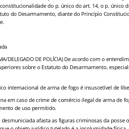
constitucionalidade do p. único do art. 14, o p. único do
atuto do Desarmamento, diante do Princípio Constituci
e.
ada
MA/DELEGADO DE POLÍCIA) De acordo com o entendime
superiores sobre o Estatuto do Desarmamento, especia
fico internacional de arma de fogo é insuscetível de lib
ena em caso de crime de comércio ilegal de arma de 
mento de uso permitido.
 desmuniciada afasta as figuras criminosas da posse ou
ue o objeto jurídico tutelado é a incolumidade física.