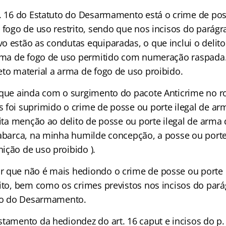
t. 16 do Estatuto do Desarmamento está o crime de po
 fogo de uso restrito, sendo que nos incisos do parágr
o estão as condutas equiparadas, o que inclui o delit
arma de fogo de uso permitido com numeração raspada. J
eto material a arma de fogo de uso proibido.
 que ainda com o surgimento do pacote Anticrime no ro
 foi suprimido o crime de posse ou porte ilegal de ar
eita menção ao delito de posse ou porte ilegal de arma
 abarca, na minha humilde concepção, a posse ou porte 
ição de uso proibido ).
 que não é mais hediondo o crime de posse ou porte 
rito, bem como os crimes previstos nos incisos do pará
uto do Desarmamento.
stamento da hediondez do art. 16 caput e incisos do p.