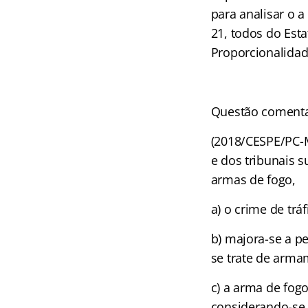
para analisar o a 
21, todos do Est
Proporcionalidad
Questão coment
(2018/CESPE/PC-
e dos tribunais 
armas de fogo,
a) o crime de trá
b) majora-se a p
se trate de arma
c) a arma de fogo
considerando-se q