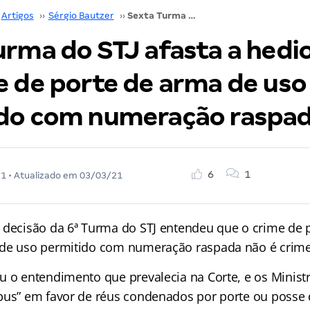
Artigos
››
Sérgio Bautzer
››
Sexta Turma do STJ afasta a hediondez do crime de porte de arma de uso permitido com numeração raspada
urma do STJ afasta a hedi
e de porte de arma de uso
do com numeração raspa
6
1
21
• Atualizado em
03/03/21
 decisão da 6ª Turma do STJ entendeu que o crime de 
 de uso permitido com numeração raspada não é crim
u o entendimento que prevalecia na Corte, e os Minis
pus” em favor de réus condenados por porte ou posse