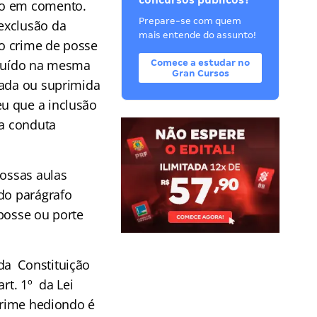
concursos públicos?
to em comento.
Prepare-se com quem
exclusão da
mais entende do assunto!
o crime de posse
ncluído na mesma
Comece a estudar no
Gran Cursos
rada ou suprimida
u que a inclusão
da conduta
nossas aulas
 do parágrafo
 posse ou porte
da Constituição
rt. 1º da Lei
 crime hediondo é