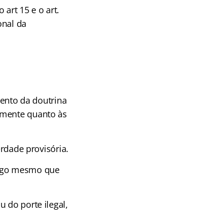
 art 15 e o art.
onal da
nto da doutrina
lmente quanto às
erdade provisória.
fogo mesmo que
 do porte ilegal,