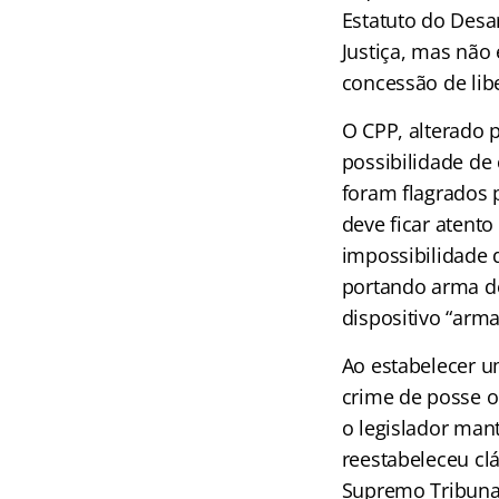
Estatuto do Desa
Justiça, mas não
concessão de lib
O CPP, alterado p
possibilidade de
foram flagrados p
deve ficar atent
impossibilidade 
portando arma de
dispositivo “arma
Ao estabelecer u
crime de posse ou
o legislador man
reestabeleceu cl
Supremo Tribunal