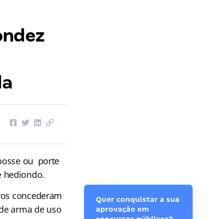
ondez
da
posse ou porte
e hediondo.
tros concederam
Quer conquistar a sua
 de arma de uso
aprovação em