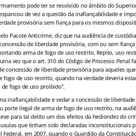
rmamento pode ter se resolvido no âmbito do Superior
 espancou de vez a questão da inafiançabilidade e impo
erdade provisória sem fiança para os mesmos disposit
elo Pacote Anticrime, diz que na audiência de custódia
 concessão de liberdade provisória, com ou sem fiança
ortando arma de fogo de uso restrito. Repito, uso rest
o uma vez que o art. 310 do Código de Processo Penal f
de concessão de liberdade provisória para aqueles que
 fogo de uso restrito, quando na verdade deveria estar
 de fogo de uso proibido”.
ma inafiançabilidade e vedar a concessão de liberdade 
 porte ilegal de arma de fogo de uso restrito, na audi
teve para tal delito um dos efeitos da hediondez do cr
áusulas que tinham sido declaradas inconstitucionais p
 Federal, em 2007, quando o Guardião da Constituiçã