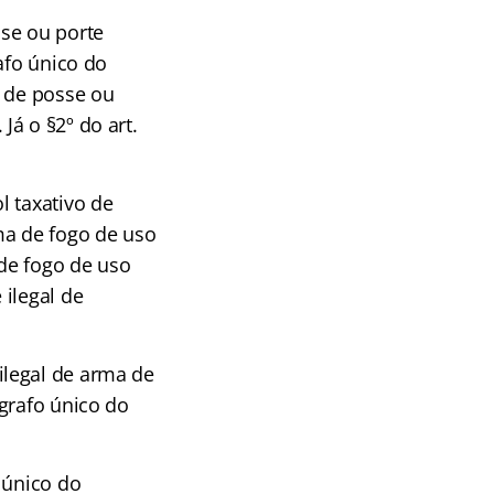
sse ou porte
afo único do
o de posse ou
á o §2º do art.
l taxativo de
ma de fogo de uso
 de fogo de uso
ilegal de
ilegal de arma de
grafo único do
 único do