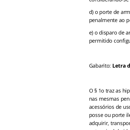
d) o porte de ar
penalmente ao po
e) o disparo de a
permitido config
Gabarito:
Letra d
O § 1o traz as hi
nas mesmas pena
acessórios de us
posse ou porte il
adquirir, transp