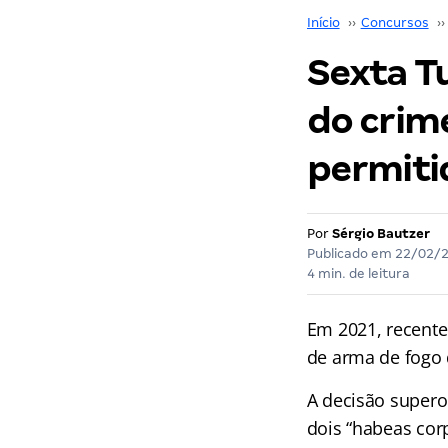
Início
››
Concursos
››
Sexta T
do crim
permiti
Por
Sérgio Bautzer
Publicado em
22/02/
4 min. de leitura
Em 2021, recente
de arma de fogo
A decisão supero
dois “habeas cor