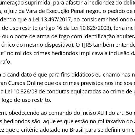
meração suprimida, para afastar a hediondez do deli
 o Juiz da Vara de Execução Penal negou o pedido de 
dendo que a Lei 13.497/2017, ao considerar hediondo 
de uso restrito (artigo 16 da Lei 10.826/2003), teria i
e ou o porte de arma de fogo com identificação adulte
o único do mesmo dispositivo). O TJRS também entende
put” no rol dos crimes hediondos implicava a inclusão 
rafo.
ra o candidato é que para fins didáticos eu chamo nas 
ran Cursos Online que os crimes previstos nos incisos
 da Lei 10.826/03 de condutas equiparadas ao crime de
 fogo de uso restrito.
, obedecendo ao comando do inciso XLIII do art. 5o 
s hediondos são aqueles que estão no rol taxativo do a
z que o critério adotado no Brasil para se definir um