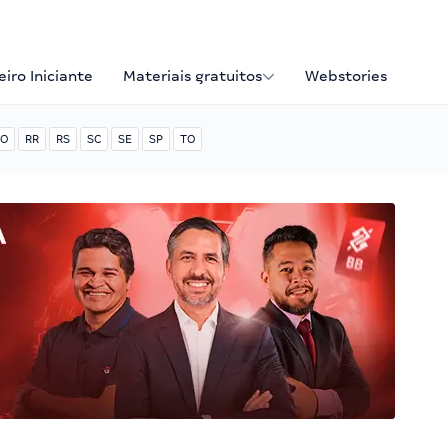
iro Iniciante
Materiais gratuitos
Webstories
O
RR
RS
SC
SE
SP
TO