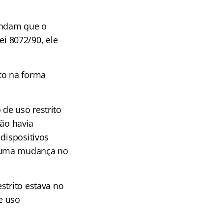
endam que o
ei 8072/90, ele
to na forma
de uso restrito
não havia
dispositivos
e uma mudança no
strito estava no
e uso