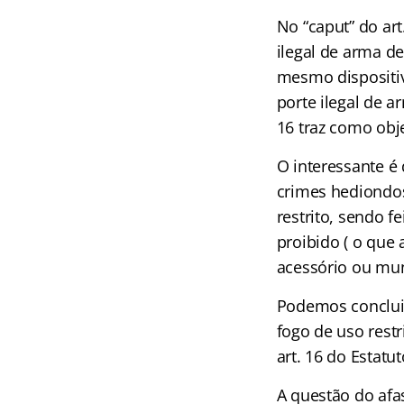
No “caput” do ar
ilegal de arma de
mesmo dispositiv
porte ilegal de 
16 traz como obj
O interessante é
crimes hediondos
restrito, sendo f
proibido ( o que
acessório ou mun
Podemos concluir
fogo de uso rest
art. 16 do Estat
A questão do afa