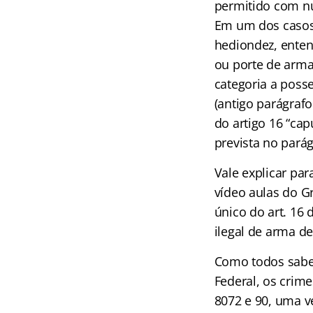
permitido com nu
Em um dos casos,
hediondez, enten
ou porte de arma 
categoria a poss
(antigo parágraf
do artigo 16 “ca
prevista no parág
Vale explicar pa
vídeo aulas do G
único do art. 16
ilegal de arma de
Como todos sabem
Federal, os crime
8072 e 90, uma ve