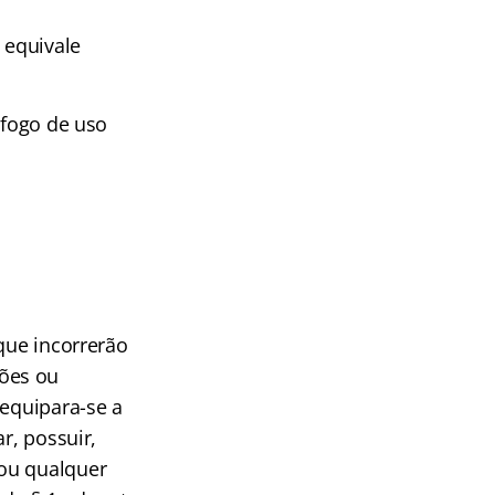
 equivale
 fogo de uso
que incorrerão
ões ou
 equipara-se a
r, possuir,
 ou qualquer