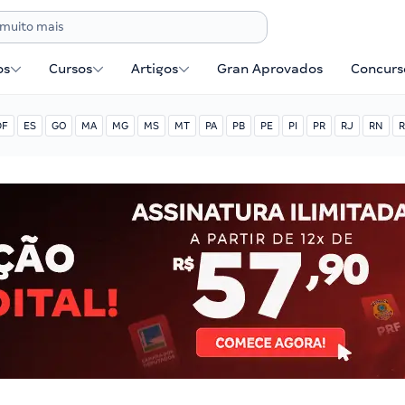
os
Cursos
Artigos
Gran Aprovados
Concurse
DF
ES
GO
MA
MG
MS
MT
PA
PB
PE
PI
PR
RJ
RN
R