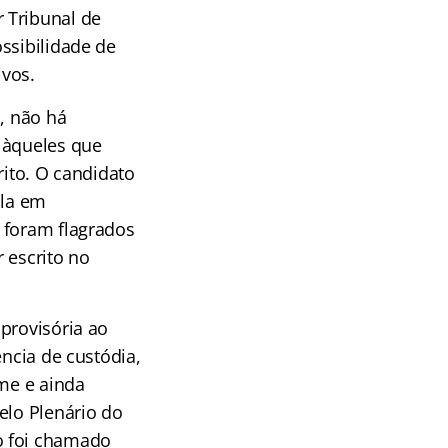
 Tribunal de
ssibilidade de
ivos.
, não há
 àqueles que
rito. O candidato
ala em
 foram flagrados
 escrito no
provisória ao
ência de custódia,
ime e ainda
elo Plenário do
o foi chamado