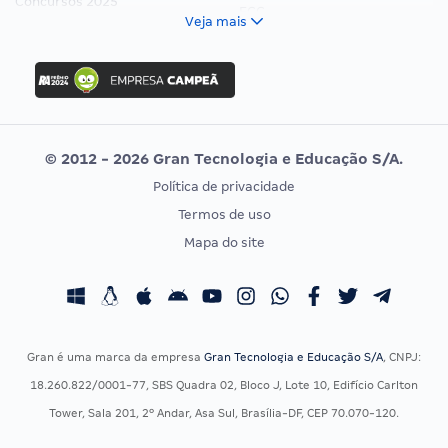
Concursos 2025
FCC
Veja mais
Concurso Nacional Unificado
FGV
Concurso Ibama
Idecan
Concurso MPU
Selecon
Editais publicados
Uniase
© 2012 - 2026 Gran Tecnologia e Educação S/A.
Vunesp
Política de privacidade
CONCURSOS POR PROFISSÃO
EXAME DE ORDEM
Termos de uso
Concursos Administrativos
OAB
Mapa do site
Concursos Educação
Prova OAB
Concursos Fiscais
Calendário OAB
Concursos Jurídicos
Questões OAB
Concursos Militares
Recursos OAB
Gran é uma marca da empresa
Gran Tecnologia e Educação S/A
, CNPJ:
Concursos Policiais
Exame de Ordem
18.260.822/0001-77, SBS Quadra 02, Bloco J, Lote 10, Edifício Carlton
Concursos Saúde
Tower, Sala 201, 2º Andar, Asa Sul, Brasília-DF, CEP 70.070-120.
Concursos Tribunais