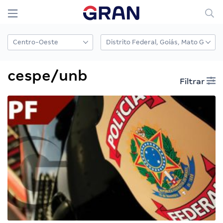
cespe/unb
Filtrar