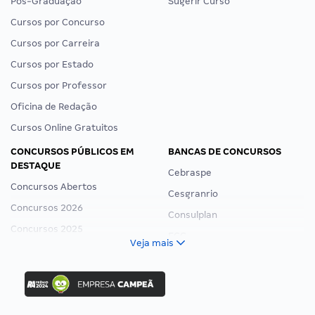
Pós-Graduação
Sugerir Curso
Cursos por Concurso
Cursos por Carreira
Cursos por Estado
Cursos por Professor
Oficina de Redação
Cursos Online Gratuitos
CONCURSOS PÚBLICOS EM
BANCAS DE CONCURSOS
DESTAQUE
Cebraspe
Concursos Abertos
Cesgranrio
Concursos 2026
Consulplan
Concursos 2025
FCC
Veja mais
Concurso Nacional Unificado
FGV
Concurso Ibama
Idecan
Concurso MPU
Selecon
Editais publicados