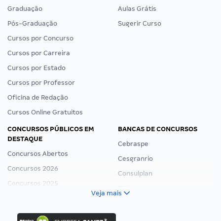
Graduação
Aulas Grátis
Pós-Graduação
Sugerir Curso
Cursos por Concurso
Cursos por Carreira
Cursos por Estado
Cursos por Professor
Oficina de Redação
Cursos Online Gratuitos
CONCURSOS PÚBLICOS EM
BANCAS DE CONCURSOS
DESTAQUE
Cebraspe
Concursos Abertos
Cesgranrio
Concursos 2026
Consulplan
Concursos 2025
FCC
Veja mais
Concurso Nacional Unificado
FGV
Concurso Ibama
Idecan