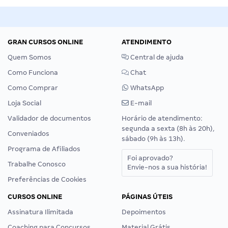
GRAN CURSOS ONLINE
ATENDIMENTO
Quem Somos
Central de ajuda
Como Funciona
Chat
Como Comprar
WhatsApp
Loja Social
E-mail
Validador de documentos
Horário de atendimento:
segunda a sexta (8h às 20h),
Conveniados
sábado (9h às 13h).
Programa de Afiliados
Foi aprovado?
Trabalhe Conosco
Envie-nos a sua história!
Preferências de Cookies
CURSOS ONLINE
PÁGINAS ÚTEIS
Assinatura Ilimitada
Depoimentos
Coaching para Concursos
Material Grátis