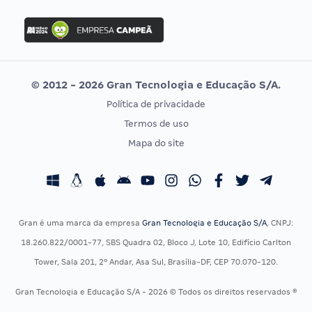
FGV
Concurso Ibama
Idecan
Concurso MPU
Selecon
Editais publicados
Uniase
© 2012 - 2026 Gran Tecnologia e Educação S/A.
Vunesp
Política de privacidade
CONCURSOS POR PROFISSÃO
EXAME DE ORDEM
Termos de uso
Concursos Administrativos
OAB
Mapa do site
Concursos Educação
Prova OAB
Concursos Fiscais
Calendário OAB
Concursos Jurídicos
Questões OAB
Concursos Militares
Recursos OAB
Gran é uma marca da empresa
Gran Tecnologia e Educação S/A
, CNPJ:
Concursos Policiais
Exame de Ordem
18.260.822/0001-77, SBS Quadra 02, Bloco J, Lote 10, Edifício Carlton
Concursos Saúde
Tower, Sala 201, 2º Andar, Asa Sul, Brasília-DF, CEP 70.070-120.
Concursos Tribunais
Gran Tecnologia e Educação S/A - 2026 © Todos os direitos reservados ®
Residência Multiprofissional