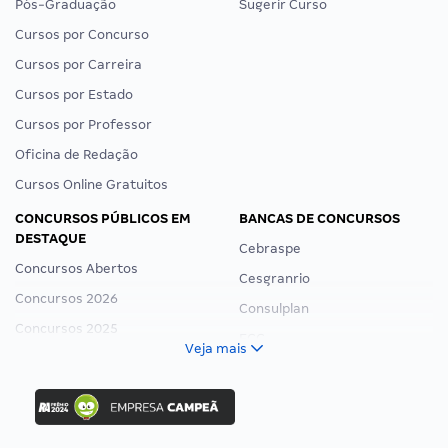
Pós-Graduação
Sugerir Curso
Cursos por Concurso
Cursos por Carreira
Cursos por Estado
Cursos por Professor
Oficina de Redação
Cursos Online Gratuitos
CONCURSOS PÚBLICOS EM
BANCAS DE CONCURSOS
DESTAQUE
Cebraspe
Concursos Abertos
Cesgranrio
Concursos 2026
Consulplan
Concursos 2025
FCC
Veja mais
Concurso Nacional Unificado
FGV
Concurso Ibama
Idecan
Concurso MPU
Selecon