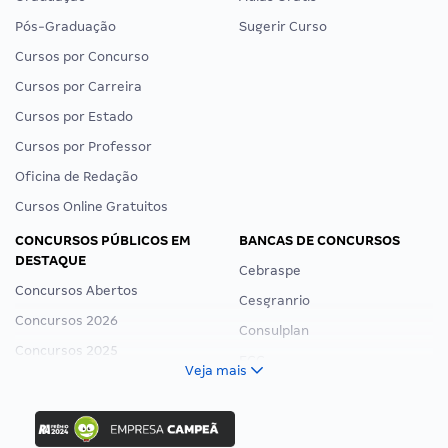
Pós-Graduação
Sugerir Curso
Cursos por Concurso
Cursos por Carreira
Cursos por Estado
Cursos por Professor
Oficina de Redação
Cursos Online Gratuitos
CONCURSOS PÚBLICOS EM
BANCAS DE CONCURSOS
DESTAQUE
Cebraspe
Concursos Abertos
Cesgranrio
Concursos 2026
Consulplan
Concursos 2025
FCC
Veja mais
Concurso Nacional Unificado
FGV
Concurso Ibama
Idecan
Concurso MPU