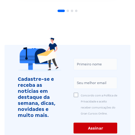
Cadastre-se e
receba as
notícias em
Concordo com a Política de
destaque da
Privacidade e aceito
semana, dicas,
receber comunicações do
novidades e
Gran Cursos Online.
muito mais.