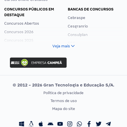
CONCURSOS PÚBLICOS EM
BANCAS DE CONCURSOS
DESTAQUE
Cebraspe
Concursos Abertos
Cesgranrio
Concursos 2026
Consulplan
Concursos 2025
FCC
Veja mais
Concurso Nacional Unificado
FGV
Concurso Ibama
Idecan
Concurso MPU
Selecon
Editais publicados
Uniase
© 2012 - 2026 Gran Tecnologia e Educação S/A.
Vunesp
Política de privacidade
CONCURSOS POR PROFISSÃO
EXAME DE ORDEM
Termos de uso
Concursos Administrativos
OAB
Mapa do site
Concursos Educação
Prova OAB
Concursos Fiscais
Calendário OAB