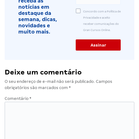
receba as
notícias em
Concordo com a Política de
destaque da
Privacidade e aceito
semana, dicas,
receber comunicações do
novidades e
Gran Cursos Online.
muito mais.
Deixe um comentário
O seu endereço de e-mail não será publicado.
Campos
obrigatórios são marcados com
*
Comentário
*