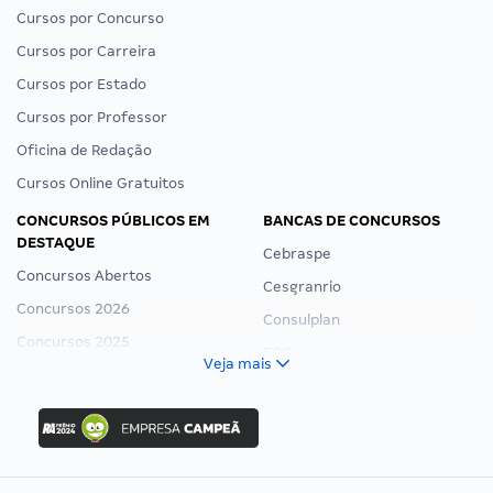
Cursos por Concurso
Cursos por Carreira
Cursos por Estado
Cursos por Professor
Oficina de Redação
Cursos Online Gratuitos
CONCURSOS PÚBLICOS EM
BANCAS DE CONCURSOS
DESTAQUE
Cebraspe
Concursos Abertos
Cesgranrio
Concursos 2026
Consulplan
Concursos 2025
FCC
Veja mais
Concurso Nacional Unificado
FGV
Concurso Ibama
Idecan
Concurso MPU
Selecon
Editais publicados
Uniase