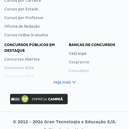
Cursos por Carreira
Cursos por Estado
Cursos por Professor
Oficina de Redação
Cursos Online Gratuitos
CONCURSOS PÚBLICOS EM
BANCAS DE CONCURSOS
DESTAQUE
Cebraspe
Concursos Abertos
Cesgranrio
Concursos 2026
Consulplan
Concursos 2025
FCC
Veja mais
Concurso Nacional Unificado
FGV
Concurso Ibama
Idecan
Concurso MPU
Selecon
Editais publicados
Uniase
© 2012 - 2026 Gran Tecnologia e Educação S/A.
Vunesp