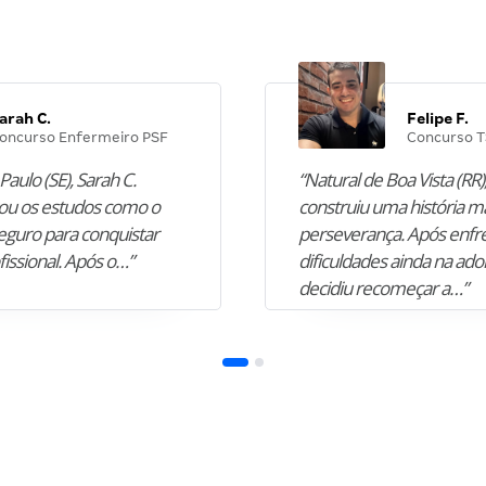
arah C.
Felipe F.
oncurso Enfermeiro PSF
Concurso T
Paulo (SE), Sarah C.
“Natural de Boa Vista (RR),
u os estudos como o
construiu uma história m
guro para conquistar
perseverança. Após enfr
fissional. Após o…”
dificuldades ainda na ado
decidiu recomeçar a…”