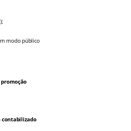
);
 em modo público
a promoção
á contabilizado