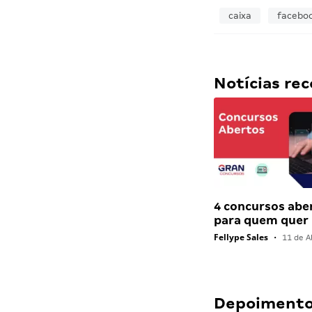
caixa
facebo
Notícias r
4 concursos abe
para quem quer
Fellype Sales
•
11 de Ab
Depoimentos