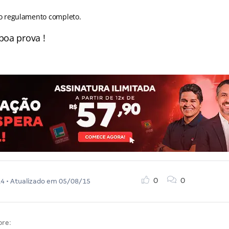
 o regulamento completo.
boa prova !
0
0
14
• Atualizado em
05/08/15
bre: