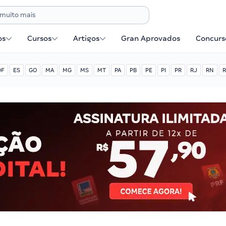
os
Cursos
Artigos
Gran Aprovados
Concurse
DF
ES
GO
MA
MG
MS
MT
PA
PB
PE
PI
PR
RJ
RN
R