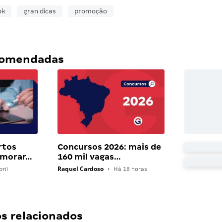
ok
gran dicas
promoção
ecomendadas
rtos
Concursos 2026: mais de
 morar…
160 mil vagas…
Raquel Cardoso
ril
•
Há 18 horas
 relacionados