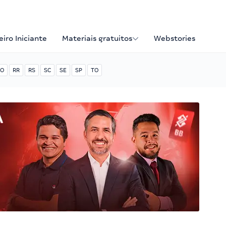
iro Iniciante
Materiais gratuitos
Webstories
O
RR
RS
SC
SE
SP
TO