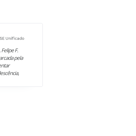
Diana M.
SE Unificado
Concurso SEPLAG CE
 Felipe F.
“Natural de Juazeiro do Norte (CE),
arcada pela
M. encontrou nos estudos o cami
entar
para construir uma nova fase da vi
lescência,
profissional. Após…”