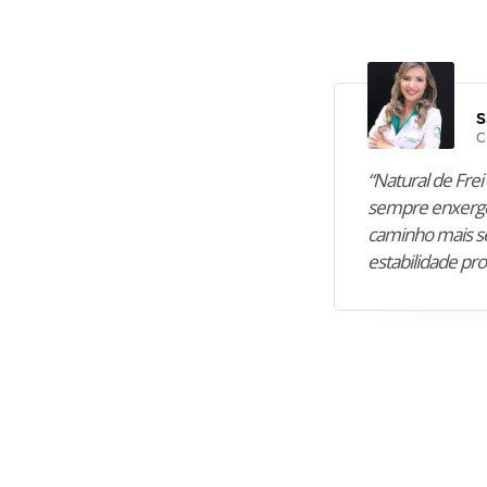
S
C
“Natural de Frei 
sempre enxergo
caminho mais se
estabilidade pro