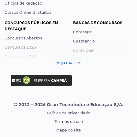
Oficina de Redação
Cursos Online Gratuitos
CONCURSOS PÚBLICOS EM
BANCAS DE CONCURSOS
DESTAQUE
Cebraspe
Concursos Abertos
Cesgranrio
Concursos 2026
Consulplan
Concursos 2025
FCC
Veja mais
Concurso Nacional Unificado
FGV
Concurso Ibama
Idecan
Concurso MPU
Selecon
Editais publicados
Uniase
© 2012 - 2026 Gran Tecnologia e Educação S/A.
Vunesp
Política de privacidade
CONCURSOS POR PROFISSÃO
EXAME DE ORDEM
Termos de uso
Concursos Administrativos
OAB
Mapa do site
Concursos Educação
Prova OAB