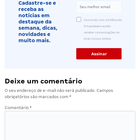
Cadastre-se e
receba as
notícias em
Concordo com a Política de
destaque da
Privacidade e aceito
semana, dicas,
receber comunicações do
novidades e
Gran Cursos Online.
muito mais.
Deixe um comentário
O seu endereço de e-mail não será publicado.
Campos
obrigatórios são marcados com
*
Comentário
*