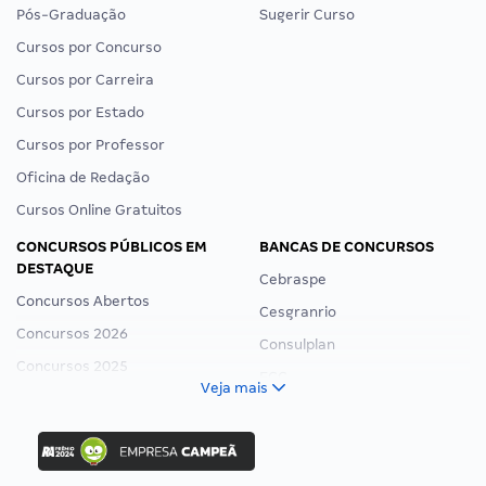
Pós-Graduação
Sugerir Curso
Cursos por Concurso
Cursos por Carreira
Cursos por Estado
Cursos por Professor
Oficina de Redação
Cursos Online Gratuitos
CONCURSOS PÚBLICOS EM
BANCAS DE CONCURSOS
DESTAQUE
Cebraspe
Concursos Abertos
Cesgranrio
Concursos 2026
Consulplan
Concursos 2025
FCC
Veja mais
Concurso Nacional Unificado
FGV
Concurso Ibama
Idecan
Concurso MPU
Selecon