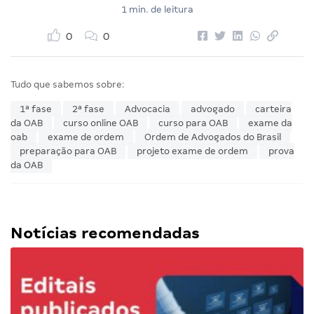
1 min. de leitura
0
0
Tudo que sabemos sobre:
1ª fase
2ª fase
Advocacia
advogado
carteira
da OAB
curso online OAB
curso para OAB
exame da
oab
exame de ordem
Ordem de Advogados do Brasil
preparação para OAB
projeto exame de ordem
prova
da OAB
Notícias recomendadas