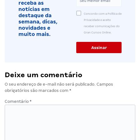
receba as
notícias em
Concordo com a Política de
destaque da
Privacidade e aceito
semana, dicas,
receber comunicações do
novidades e
Gran Cursos Online.
muito mais.
Deixe um comentário
O seu endereço de e-mail não será publicado.
Campos
obrigatórios são marcados com
*
Comentário
*