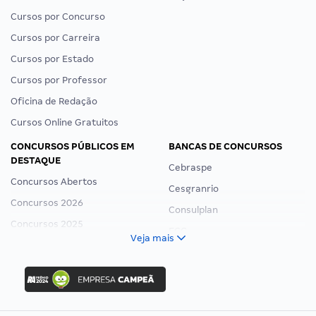
Cursos por Concurso
Cursos por Carreira
Cursos por Estado
Cursos por Professor
Oficina de Redação
Cursos Online Gratuitos
CONCURSOS PÚBLICOS EM
BANCAS DE CONCURSOS
DESTAQUE
Cebraspe
Concursos Abertos
Cesgranrio
Concursos 2026
Consulplan
Concursos 2025
FCC
Veja mais
Concurso Nacional Unificado
FGV
Concurso Ibama
Idecan
Concurso MPU
Selecon
Editais publicados
Uniase