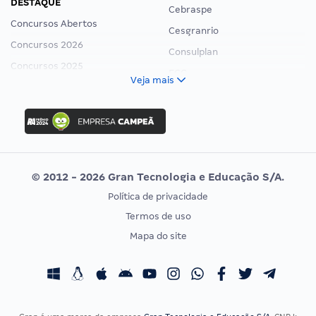
DESTAQUE
Cebraspe
Concursos Abertos
Cesgranrio
Concursos 2026
Consulplan
Concursos 2025
FCC
Veja mais
Concurso Nacional Unificado
FGV
Concurso Ibama
Idecan
Concurso MPU
Selecon
Editais publicados
Uniase
© 2012 - 2026 Gran Tecnologia e Educação S/A.
Vunesp
Política de privacidade
CONCURSOS POR PROFISSÃO
EXAME DE ORDEM
Termos de uso
Concursos Administrativos
OAB
Mapa do site
Concursos Educação
Prova OAB
Concursos Fiscais
Calendário OAB
Concursos Jurídicos
Questões OAB
Concursos Militares
Recursos OAB