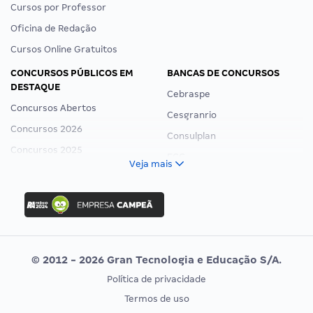
Cursos por Professor
Oficina de Redação
Cursos Online Gratuitos
CONCURSOS PÚBLICOS EM
BANCAS DE CONCURSOS
DESTAQUE
Cebraspe
Concursos Abertos
Cesgranrio
Concursos 2026
Consulplan
Concursos 2025
FCC
Veja mais
Concurso Nacional Unificado
FGV
Concurso Ibama
Idecan
Concurso MPU
Selecon
Editais publicados
Uniase
© 2012 - 2026 Gran Tecnologia e Educação S/A.
Vunesp
Política de privacidade
CONCURSOS POR PROFISSÃO
EXAME DE ORDEM
Termos de uso
Concursos Administrativos
OAB