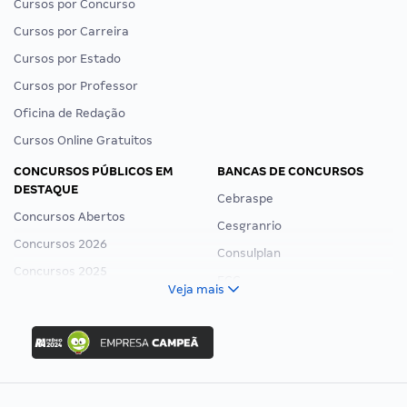
Cursos por Concurso
Cursos por Carreira
Cursos por Estado
Cursos por Professor
Oficina de Redação
Cursos Online Gratuitos
CONCURSOS PÚBLICOS EM
BANCAS DE CONCURSOS
DESTAQUE
Cebraspe
Concursos Abertos
Cesgranrio
Concursos 2026
Consulplan
Concursos 2025
FCC
Veja mais
Concurso Nacional Unificado
FGV
Concurso Ibama
Idecan
Concurso MPU
Selecon
Editais publicados
Uniase