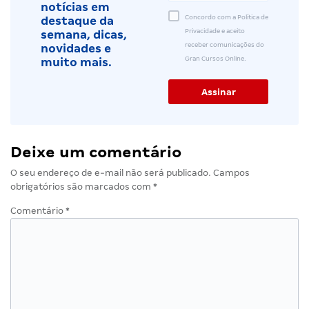
notícias em
Concordo com a Política de
destaque da
Privacidade e aceito
semana, dicas,
receber comunicações do
novidades e
Gran Cursos Online.
muito mais.
Deixe um comentário
O seu endereço de e-mail não será publicado.
Campos
obrigatórios são marcados com
*
Comentário
*