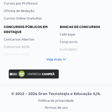
Cursos por Professor
Oficina de Redação
Cursos Online Gratuitos
CONCURSOS PÚBLICOS EM
BANCAS DE CONCURSOS
DESTAQUE
Cebraspe
Concursos Abertos
Cesgranrio
Concursos 2026
Consulplan
Concursos 2025
FCC
Veja mais
Concurso Nacional Unificado
FGV
Concurso Ibama
Idecan
Concurso MPU
Selecon
Editais publicados
Uniase
© 2012 - 2026 Gran Tecnologia e Educação S/A.
Vunesp
Política de privacidade
CONCURSOS POR PROFISSÃO
EXAME DE ORDEM
Termos de uso
Concursos Administrativos
OAB