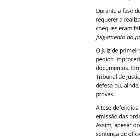
Durante a fase d
requerer a reali
cheques eram fals
julgamento do p
O juiz de primeir
pedido improcede
documentos. Em 
Tribunal de Just
defesa ou, ainda
provas.
A tese defendida
emissão das orde
Assim, apesar do 
sentença de ofíci