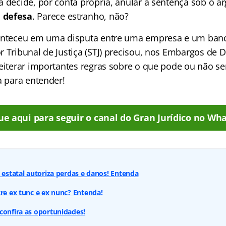
a decide, por conta própria, anular a sentença sob o 
 defesa
. Parece estranho, não?
conteceu em uma disputa entre uma empresa e um banc
r Tribunal de Justiça (STJ) precisou, nos Embargos de 
eiterar importantes regras sobre o que pode ou não ser 
a para entender!
ue aqui para seguir o canal do Gran Jurídico no Wha
a estatal autoriza perdas e danos! Entenda
tre ex tunc e ex nunc? Entenda!
confira as oportunidades!