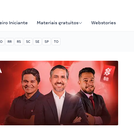
iro Iniciante
Materiais gratuitos
Webstories
O
RR
RS
SC
SE
SP
TO