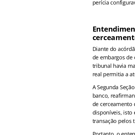
perícia configur
Entendiment
cerceament
Diante do acórdã
de embargos de d
tribunal havia ma
real permitia a a
A Segunda Seção 
banco, reafirman
de cerceamento de
disponíveis, isto
transação pelos t
Portanto, o enten