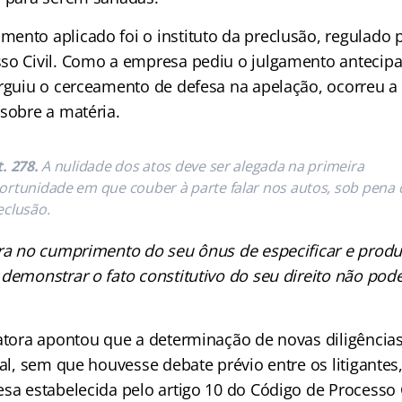
ento aplicado foi o instituto da preclusão, regulado p
so Civil. Como a empresa pediu o julgamento antecip
arguiu o cerceamento de defesa na apelação, ocorreu a 
 sobre a matéria.
t. 278.
A nulidade dos atos deve ser alegada na primeira
ortunidade em que couber à parte falar nos autos, sob pena 
eclusão.
ora no cumprimento do seu ônus de especificar e produ
demonstrar o fato constitutivo do seu direito não pode
latora apontou que a determinação de novas diligência
nal, sem que houvesse debate prévio entre os litigantes,
sa estabelecida pelo artigo 10 do Código de Processo C