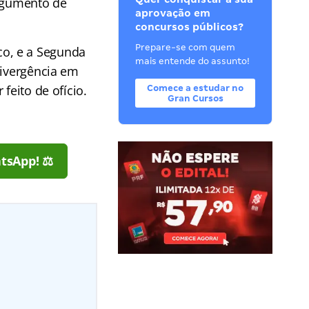
argumento de
aprovação em
concursos públicos?
Prepare-se com quem
o, e a Segunda
mais entende do assunto!
Divergência em
feito de ofício.
Comece a estudar no
Gran Cursos
tsApp! ⚖️