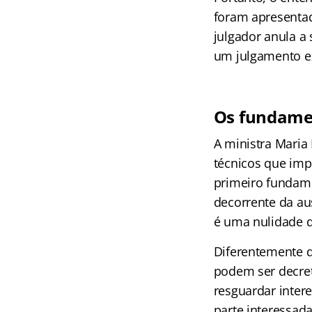
foram apresentad
julgador anula a
um julgamento ex
Os fundamen
A ministra Maria 
técnicos que imp
primeiro fundamen
decorrente da au
é uma nulidade 
Diferentemente d
podem ser decret
resguardar inter
parte interessad