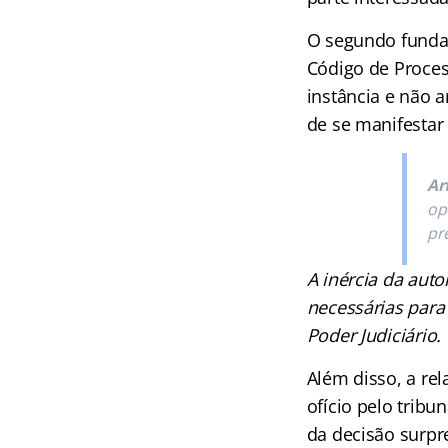
O segundo fundam
Código de Proces
instância e não 
de se manifestar
Ar
op
pr
A inércia da aut
necessárias para 
Poder Judiciário.
Além disso, a re
ofício pelo tribu
da decisão surpre