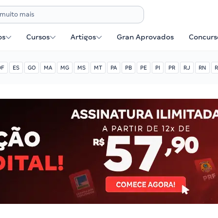
os
Cursos
Artigos
Gran Aprovados
Concurse
DF
ES
GO
MA
MG
MS
MT
PA
PB
PE
PI
PR
RJ
RN
R