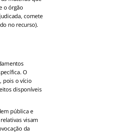
e o órgão
ejudicada, comete
do no recurso).
undamentos
pecífica. O
 pois o vício
eitos disponíveis
dem pública e
relativas visam
rovocação da