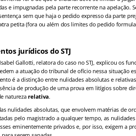
as e impugnadas pela parte recorrente na apelação. S
 sentença sem que haja o pedido expresso da parte pr
tra petita (fora ou além dos limites do pedido formula
tos jurídicos do STJ
Isabel Gallotti, relatora do caso no STJ, explicou os f
edem a atuação do tribunal de ofício nessa situação es
to é a distinção entre nulidades absolutas e relativas,
sência de produção de uma prova em litígios sobre dir
de natureza
relativa
.
as nulidades absolutas, que envolvem matérias de or
adas pelo magistrado a qualquer tempo, as nulidades 
esses eminentemente privados e, por isso, exigem a p
a para serem sanadas.