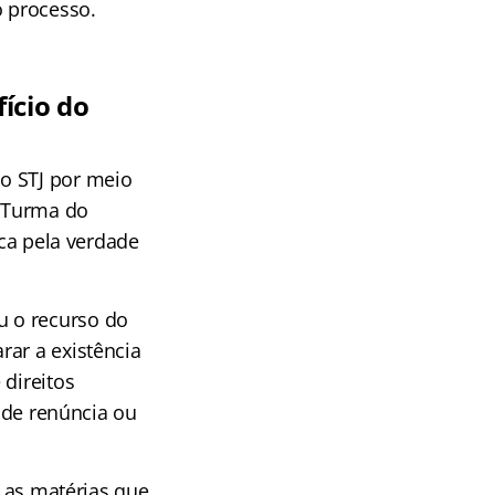
o processo.
ício do
o STJ por meio
a Turma do
sca pela verdade
u o recurso do
rar a existência
 direitos
s de renúncia ou
r as matérias que