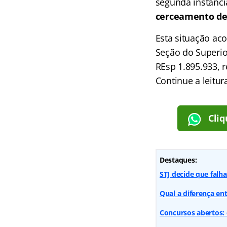
segunda instânci
cerceamento de
Esta situação a
Seção do Superio
REsp 1.895.933, r
Continue a leitur
Cliq
Destaques:
STJ decide que falh
Qual a diferença en
Concursos abertos: 