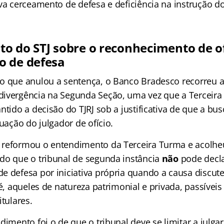
ava cerceamento de defesa e deficiência na instrução d
o do STJ sobre o reconhecimento de of
o de defesa
o que anulou a sentença, o Banco Bradesco recorreu a
ivergência na Segunda Seção, uma vez que a Terceir
ntido a decisão do TJRJ sob a justificativa de que a bu
tuação do julgador de ofício.
reformou o entendimento da Terceira Turma e acolhe
do que o tribunal de segunda instância
não
pode decla
 defesa por iniciativa própria quando a causa discute
 é, aqueles de natureza patrimonial e privada, passívei
itulares.
dimento foi o de que o tribunal deve se limitar a julga