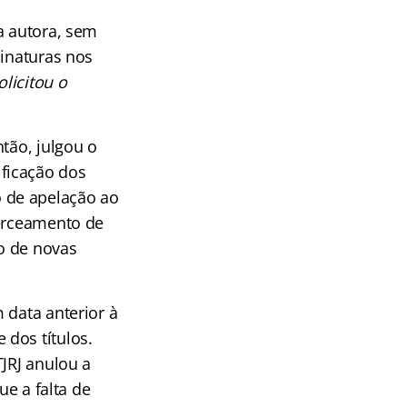
a autora, sem
sinaturas nos
solicitou o
tão, julgou o
ficação dos
 de apelação ao
cerceamento de
o de novas
 data anterior à
dos títulos.
TJRJ anulou a
ue a falta de