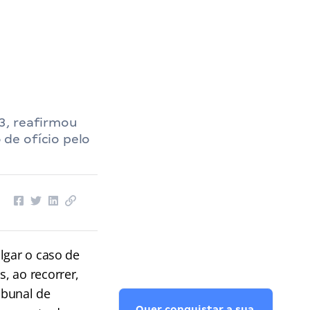
3, reafirmou
de ofício pelo
lgar o caso de
, ao recorrer,
ibunal de
Quer conquistar a sua