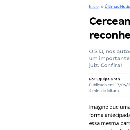
Início
››
Últimas Notíc
Cerceam
reconhe
O STJ, nos aut
um importante 
juiz. Confira!
Por
Equipe Gran
Publicado em
17/06/
4 min. de leitura
Imagine que uma 
forma antecipada
essa mesma parte