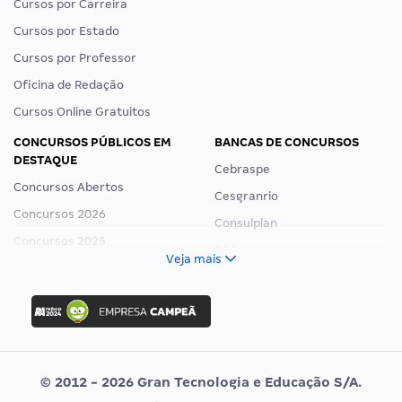
Cursos por Carreira
Cursos por Estado
Cursos por Professor
Oficina de Redação
Cursos Online Gratuitos
CONCURSOS PÚBLICOS EM
BANCAS DE CONCURSOS
DESTAQUE
Cebraspe
Concursos Abertos
Cesgranrio
Concursos 2026
Consulplan
Concursos 2025
FCC
Veja mais
Concurso Nacional Unificado
FGV
Concurso Ibama
Idecan
Concurso MPU
Selecon
Editais publicados
Uniase
© 2012 - 2026 Gran Tecnologia e Educação S/A.
Vunesp