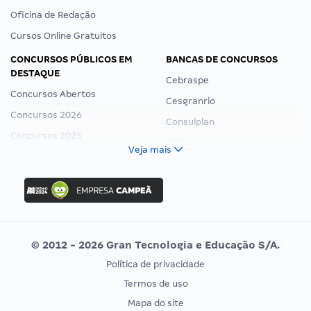
Oficina de Redação
Cursos Online Gratuitos
CONCURSOS PÚBLICOS EM
BANCAS DE CONCURSOS
DESTAQUE
Cebraspe
Concursos Abertos
Cesgranrio
Concursos 2026
Consulplan
Concursos 2025
FCC
Veja mais
Concurso Nacional Unificado
FGV
Concurso Ibama
Idecan
Concurso MPU
Selecon
Editais publicados
Uniase
© 2012 - 2026 Gran Tecnologia e Educação S/A.
Vunesp
Política de privacidade
CONCURSOS POR PROFISSÃO
EXAME DE ORDEM
Termos de uso
Concursos Administrativos
OAB
Mapa do site