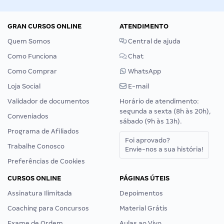
GRAN CURSOS ONLINE
ATENDIMENTO
Quem Somos
Central de ajuda
Como Funciona
Chat
Como Comprar
WhatsApp
Loja Social
E-mail
Validador de documentos
Horário de atendimento:
segunda a sexta (8h às 20h),
Conveniados
sábado (9h às 13h).
Programa de Afiliados
Foi aprovado?
Trabalhe Conosco
Envie-nos a sua história!
Preferências de Cookies
CURSOS ONLINE
PÁGINAS ÚTEIS
Assinatura Ilimitada
Depoimentos
Coaching para Concursos
Material Grátis
Exame de Ordem
Aulas ao Vivo