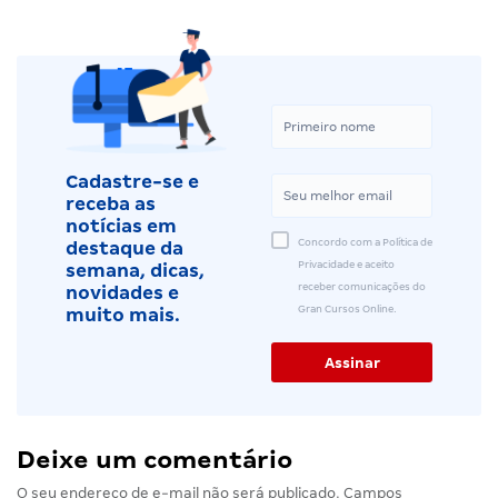
Cadastre-se e
receba as
notícias em
Concordo com a Política de
destaque da
Privacidade e aceito
semana, dicas,
receber comunicações do
novidades e
Gran Cursos Online.
muito mais.
Deixe um comentário
O seu endereço de e-mail não será publicado.
Campos