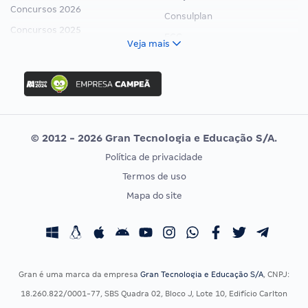
Concursos 2026
Consulplan
Concursos 2025
FCC
Veja mais
Concurso Nacional Unificado
FGV
Concurso Ibama
Idecan
Concurso MPU
Selecon
Editais publicados
Uniase
© 2012 - 2026 Gran Tecnologia e Educação S/A.
Vunesp
Política de privacidade
CONCURSOS POR PROFISSÃO
EXAME DE ORDEM
Termos de uso
Concursos Administrativos
OAB
Mapa do site
Concursos Educação
Prova OAB
Concursos Fiscais
Calendário OAB
Concursos Jurídicos
Questões OAB
Concursos Militares
Recursos OAB
Gran é uma marca da empresa
Gran Tecnologia e Educação S/A
, CNPJ:
Concursos Policiais
Exame de Ordem
18.260.822/0001-77, SBS Quadra 02, Bloco J, Lote 10, Edifício Carlton
Concursos Saúde