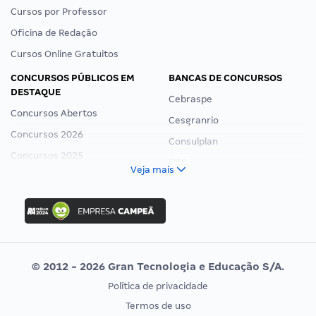
Cursos por Professor
Oficina de Redação
Cursos Online Gratuitos
CONCURSOS PÚBLICOS EM
BANCAS DE CONCURSOS
DESTAQUE
Cebraspe
Concursos Abertos
Cesgranrio
Concursos 2026
Consulplan
Concursos 2025
FCC
Veja mais
Concurso Nacional Unificado
FGV
Concurso Ibama
Idecan
Concurso MPU
Selecon
Editais publicados
Uniase
© 2012 - 2026 Gran Tecnologia e Educação S/A.
Vunesp
Política de privacidade
CONCURSOS POR PROFISSÃO
EXAME DE ORDEM
Termos de uso
Concursos Administrativos
OAB