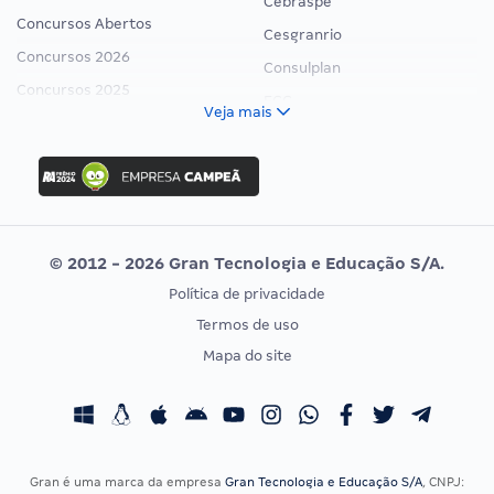
Cebraspe
Concursos Abertos
Cesgranrio
Concursos 2026
Consulplan
Concursos 2025
FCC
Veja mais
Concurso Nacional Unificado
FGV
Concurso Ibama
Idecan
Concurso MPU
Selecon
Editais publicados
Uniase
© 2012 - 2026 Gran Tecnologia e Educação S/A.
Vunesp
Política de privacidade
CONCURSOS POR PROFISSÃO
EXAME DE ORDEM
Termos de uso
Concursos Administrativos
OAB
Mapa do site
Concursos Educação
Prova OAB
Concursos Fiscais
Calendário OAB
Concursos Jurídicos
Questões OAB
Concursos Militares
Recursos OAB
Gran é uma marca da empresa
Gran Tecnologia e Educação S/A
, CNPJ: