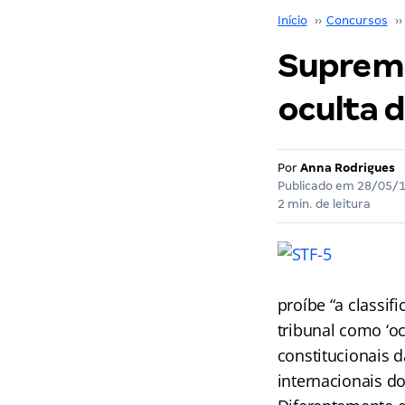
Início
››
Concursos
››
Supremo
oculta 
Por
Anna Rodrigues
Publicado em
28/05/
2 min. de leitura
proíbe “a classif
tribunal como ‘oc
constitucionais d
internacionais do