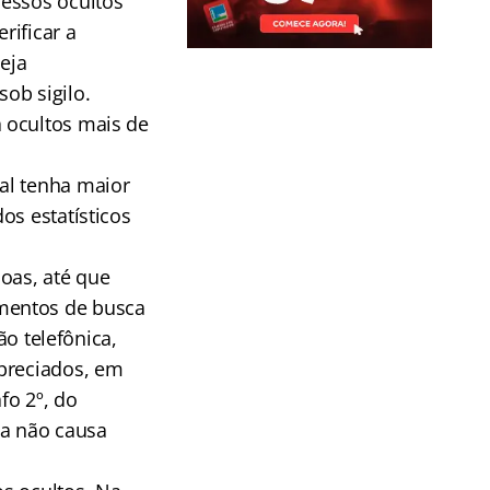
cessos ocultos
rificar a
eja
ob sigilo.
 ocultos mais de
al tenha maior
os estatísticos
oas, até que
mentos de busca
ão telefônica,
apreciados, em
fo 2º, do
a não causa