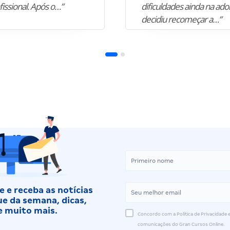
fissional. Após o…”
dificuldades ainda na ado
decidiu recomeçar a…”
 e receba as notícias
e da semana, dicas,
e muito mais.
Concordo com a Política de Privacidade e
comunicações do Gran Cursos Online.