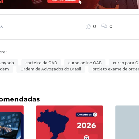
0
0
16
bre:
vogado
carteira da OAB
curso online OAB
curso para 
rdem
Ordem de Advogados do Brasil
projeto exame de ord
ecomendadas