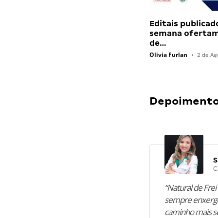
Editais publicad
semana ofertam
de…
Olivia Furlan
•
2 de Ag
Depoimentos
S
C
“Natural de Frei 
sempre enxergo
caminho mais se