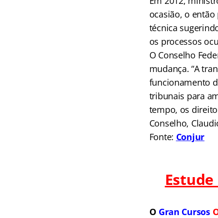
Em 2012, ministr
ocasião, o então
técnica sugerind
os processos ocu
O Conselho Feder
mudança. “A tran
funcionamento d
tribunais para a
tempo, os direito
Conselho, Claud
Fonte:
Conjur
Estude
O
Gran Cursos
O