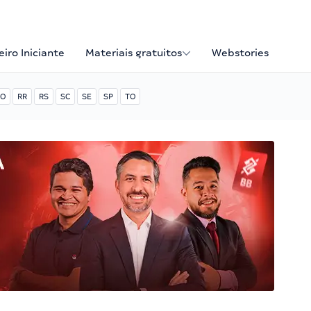
iro Iniciante
Materiais gratuitos
Webstories
O
RR
RS
SC
SE
SP
TO