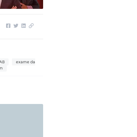
OAB
exame da
em