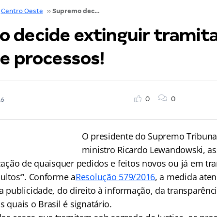
Centro Oeste
››
Supremo decide extinguir tramitação oculta de processos!
 decide extinguir tramit
de processos!
0
0
16
O presidente do Supremo Tribunal
ministro Ricardo Lewandowski, a
icação de quaisquer pedidos e feitos novos ou já em tr
ultos’”. Conforme a
Resolução 579/2016
, a medida aten
a publicidade, do direito à informação, da transparênci
s quais o Brasil é signatário.