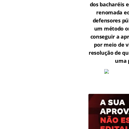
dos bacharéis 
renomada equ
defensores púb
um método onl
conseguir a ap
por meio de v
resolução de qu
uma p