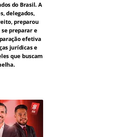
os do Brasil.
A
s, delegados,
reito, preparou
 se preparar e
paração efetiva
as jurídicas e
ueles que buscam
melha.