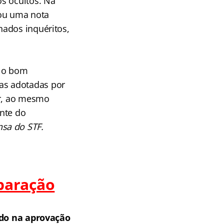
s ocultos. Na
rou uma nota
nados inquéritos,
a o bom
as adotadas por
ar, ao mesmo
ente do
sa do STF.
paração
do na aprovação