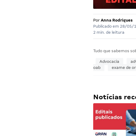
Por
Anna Rodrigues
Publicado em
28/05/
2 min. de leitura
Tudo que sabemos so
Advocacia
ad
oab
exame de o
Notícias r