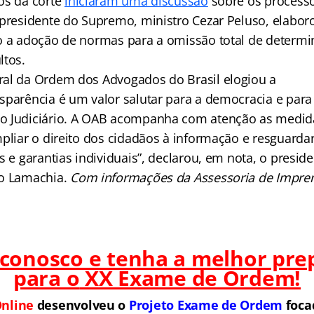
os da corte
iniciaram uma discussão
sobre os processo
 presidente do Supremo, ministro Cezar Peluso, elabo
o a adoção de normas para a omissão total de determi
ltos.
al da Ordem dos Advogados do Brasil elogiou a
sparência é um valor salutar para a democracia e par
o Judiciário. A OAB acompanha com atenção as medid
mpliar o direito dos cidadãos à informação e resguard
s e garantias individuais”, declarou, em nota, o presid
io Lamachia.
Com informações da Assessoria de Impren
 conosco e tenha a melhor pre
para o
XX Exame de Ordem!
nline
desenvolveu o
Projeto Exame de Ordem
f
o
ca