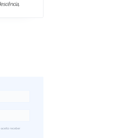
lescência,
profissional. Após…”
 aceito receber