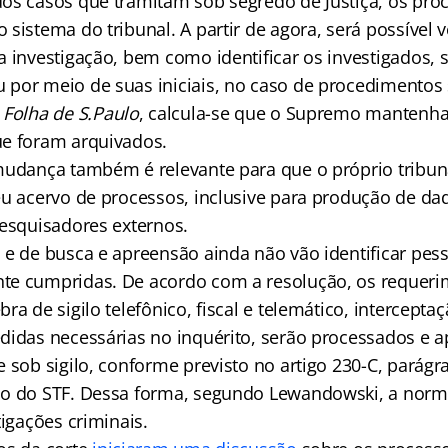
os casos que tramitam sob segredo de Justiça, os pro
sistema do tribunal. A partir de agora, será possível ve
 investigação, bem como identificar os investigados, s
por meio de suas iniciais, no caso de procedimentos s
l
Folha de S.Paulo
, calcula-se que o Supremo mantenha
e foram arquivados.
mudança também é relevante para que o próprio tribun
eu acervo de processos, inclusive para produção de dad
pesquisadores externos.
 e de busca e apreensão ainda não vão identificar pess
te cumpridas. De acordo com a resolução, os requeri
ra de sigilo telefônico, fiscal e telemático, interceptaç
didas necessárias no inquérito, serão processados e 
 sob sigilo, conforme previsto no artigo 230-C, parágra
no do STF. Dessa forma, segundo Lewandowski, a norm
tigações criminais.