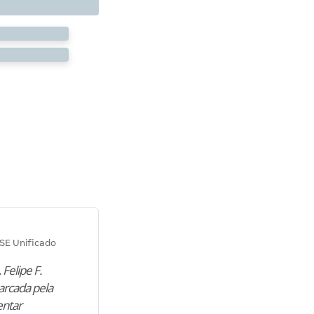
Diana M.
SE Unificado
Concurso SEPLAG CE
 Felipe F.
“Natural de Juazeiro do Norte (CE),
arcada pela
M. encontrou nos estudos o cami
entar
para construir uma nova fase da vi