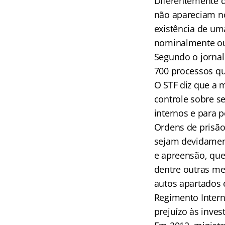
Diferentemente d
não apareciam no 
existência de uma
nominalmente ou 
Segundo o jorna
700 processos qu
O STF diz que a 
controle sobre s
internos e para 
Ordens de prisão
sejam devidamen
e apreensão, queb
dentre outras me
autos apartados e
Regimento Inter
prejuízo às inves