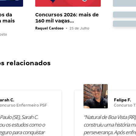
os da
Concursos 2026: mais de
 mais
160 mil vagas…
Raquel Cardoso
•
25 de Julho
osto
 relacionados
arah C.
Felipe F.
oncurso Enfermeiro PSF
Concurso T
Paulo (SE), Sarah C.
“Natural de Boa Vista (RR),
u os estudos como o
construiu uma história m
guro para conquistar
perseverança. Após enfr