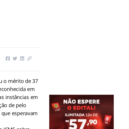
u o mérito de 37
reconhecida em
as instâncias em
ção de pelo
 e que esperavam