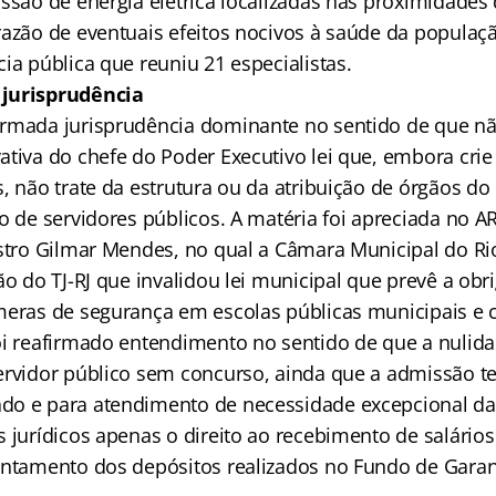
ssão de energia elétrica localizadas nas proximidades 
razão de eventuais efeitos nocivos à saúde da populaçã
ia pública que reuniu 21 especialistas.
jurisprudência
rmada jurisprudência dominante no sentido de que nã
ativa do chefe do Poder Executivo lei que, embora cri
s, não trate da estrutura ou da atribuição de órgãos d
o de servidores públicos. A matéria foi apreciada no A
istro Gilmar Mendes, no qual a Câmara Municipal do Ri
ão do TJ-RJ que invalidou lei municipal que prevê a obr
meras de segurança em escolas públicas municipais e c
oi reafirmado entendimento no sentido de que a nulid
ervidor público sem concurso, ainda que a admissão t
do e para atendimento de necessidade excepcional da
 jurídicos apenas o direito ao recebimento de salários
antamento dos depósitos realizados no Fundo de Gara