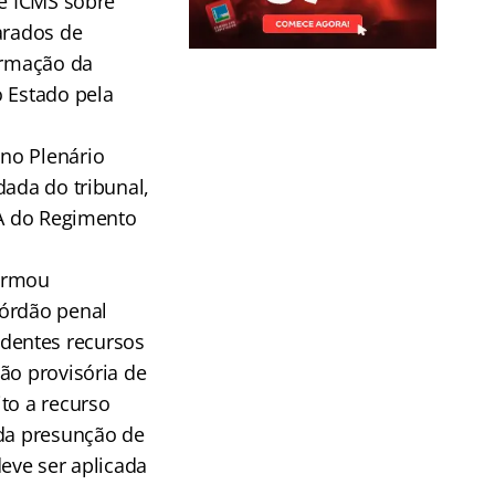
de ICMS sobre
arados de
irmação da
o Estado pela
no Plenário
dada do tribunal,
-A do Regimento
firmou
córdão penal
dentes recursos
ão provisória de
to a recurso
 da presunção de
deve ser aplicada