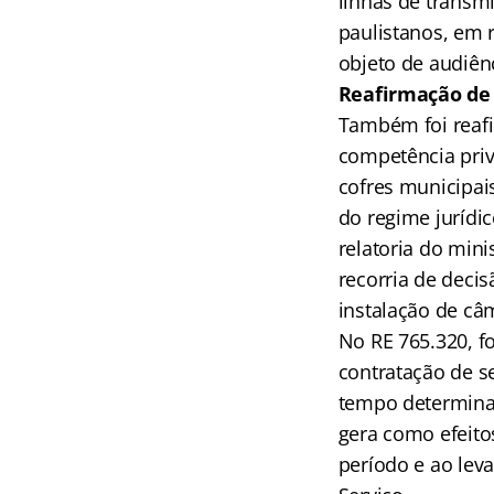
linhas de transmi
paulistanos, em 
objeto de audiênc
Reafirmação de 
Também foi reafi
competência priv
cofres municipai
do regime jurídic
relatoria do min
recorria de decis
instalação de câ
No RE 765.320, f
contratação de s
tempo determina
gera como efeitos
período e ao lev