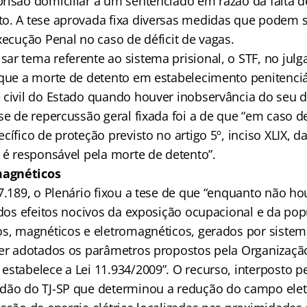
risão domiciliar a um sentenciado em razão da falta d
o. A tese aprovada fixa diversas medidas que podem 
xecução Penal no caso de déficit de vagas.
ar tema referente ao sistema prisional, o STF, no jul
 que a morte de detento em estabelecimento penitenciá
 civil do Estado quando houver inobservância do seu d
se de repercussão geral fixada foi a de que “em caso d
cífico de proteção previsto no artigo 5º, inciso XLIX, d
 é responsável pela morte de detento”.
agnéticos
7.189, o Plenário fixou a tese de que “enquanto não ho
a dos efeitos nocivos da exposição ocupacional e da po
os, magnéticos e eletromagnéticos, gerados por sistem
ser adotados os parâmetros propostos pela Organizaçã
stabelece a Lei 11.934/2009”. O recurso, interposto p
rdão do TJ-SP que determinou a redução do campo el