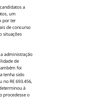
 candidatos a
utos, um
 por ter
tais de concurso
o situações
 a administração
ilidade de
 Também foi
a tenha sido
eu no RE 693.456,
 determinou à
ão procedesse o