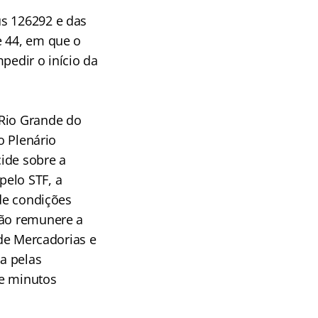
us 126292 e das
e 44, em que o
pedir o início da
 Rio Grande do
o Plenário
ide sobre a
pelo STF, a
 de condições
não remunere a
 de Mercadorias e
da pelas
de minutos