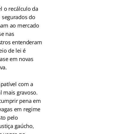
l o recálculo da
 segurados do
ornam ao mercado
se nas
istros entenderam
io de lei é
 base em novas
va.
mpatível com a
l mais gravoso.
 cumprir pena em
 vagas em regime
sto pelo
ustiça gaúcho,