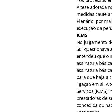
nos processos em
A tese adotada n
medidas cautelar
Plenário, por mai
execução da pen
ICMS
No julgamento do
Sul questionava a
entendeu que o I
assinatura básic
assinatura básica
para que haja a 
ligação em si. A 
Serviços (ICMS) i
prestadoras de s
concedida ou não