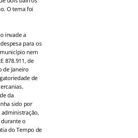
de dois bairros
o. O tema foi
o invade a
e despesa para os
o município nem
RE 878.911, de
o de Janeiro
igatoriedade de
ercanias.
ade da
enha sido por
 administração,
 durante o
ntia do Tempo de