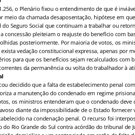
o
1.256, o Plenário fixou o entendimento de que é inviáve
or meio da chamada desaposentação, hipótese em que
al do Seguro Social que continuam a trabalhar ou ret
 a concessão pleiteiam o reajuste do benefício com ba
colhidas posteriormente. Por maioria de votos, os min
exista vedação constitucional expressa, apenas por me
ritérios para que os benefícios sejam recalculados com
correntes da permanência ou volta do trabalhador à ati
al
icou decidido que a falta de estabelecimento penal co
oriza a manutenção do condenado em regime prisiona
votos, os ministros entenderam que o condenado deve
voso diante da impossibilidade de o Estado fornecer
tabelecido na condenação penal. O recurso foi interpo
o do Rio Grande do Sul contra acórdão do tribunal de J