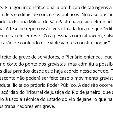
STF julgou inconstitucional a proibição de tatuagens a
em leis e editais de concursos públicos. No caso dos a
do da Polícia Militar de São Paulo havia sido eliminado
. A tese de repercussão geral fixada foi a de que “edi
m estabelecer restrição a pessoas com tatuagem, salv
razão de conteúdo que viole valores constitucionais”.
ireito de greve de servidores, o Plenário entendeu que
r o corte do ponto dos grevistas, mas admitiu a possib
 dias parados desde que haja acordo nesse sentido.
esconto não poderá ser feito caso o movimento grevist
uta ilícita do próprio Poder Público. A decisão ocorr
a acórdão do Tribunal de Justiça do Rio de Janeiro que
o à Escola Técnica do Estado do Rio de Janeiro que n
os trabalhadores em greve.