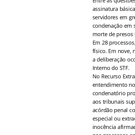
Entre as questõe
assinatura básic
servidores em gr
condenação em se
morte de presos 
Em 28 processos,
físico. Em nove,
a deliberação oc
Interno do STF.
No Recurso Extra
entendimento no 
condenatório pr
aos tribunais su
acórdão penal co
especial ou extr
inocência afirmad