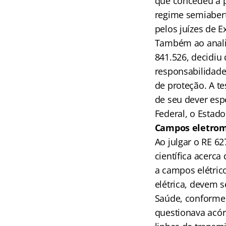
que concedeu a p
regime semiabert
pelos juízes de E
Também ao analis
841.526, decidiu
responsabilidade
de proteção. A te
de seu dever espe
Federal, o Estado
Campos eletrom
Ao julgar o RE 62
científica acerc
a campos elétric
elétrica, devem 
Saúde, conforme e
questionava acó