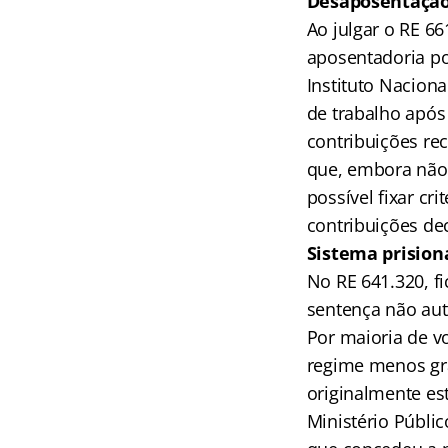
Desaposentaçã
Ao julgar o RE 66
aposentadoria p
Instituto Nacion
de trabalho após
contribuições re
que, embora não 
possível fixar c
contribuições de
Sistema prision
No RE 641.320, f
sentença não aut
Por maioria de 
regime menos gra
originalmente es
Ministério Públic