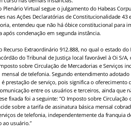
 curso nas demais instâncias.
o Plenário Virtual segue o julgamento do Habeas Corp
es nas Ações Declaratórias de Constitucionalidade 43 
oria, entendeu que não há óbice constitucional para im
a após condenação em segunda instância.
 Recurso Extraordinário 912.888, no qual o estado do
córdão do Tribunal de Justiça local favorável à Oi S/A, 
mposto sobre Circulação de Mercadorias e Serviços inc
a mensal de telefonia. Segundo entendimento adotado 
 é prestação de serviço, pois significa o oferecimento
comunicação entre os usuários e terceiros, ainda que 
tese fixada foi a seguinte: “O Imposto sobre Circulação
ncide sobre a tarifa de assinatura básica mensal cobra
erviços de telefonia, independentemente da franquia 
 ao usuário.”