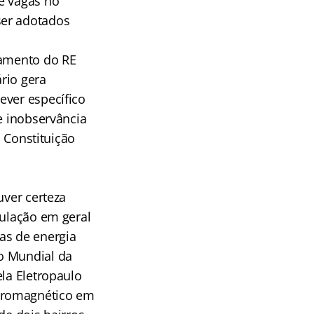
e vagas no
ser adotados
gamento do RE
rio gera
ever específico
e inobservância
a Constituição
uver certeza
pulação em geral
as de energia
o Mundial da
ela Eletropaulo
etromagnético em