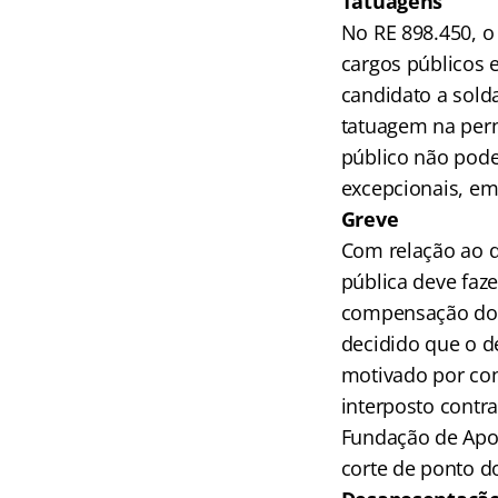
Tatuagens
No RE 898.450, o 
cargos públicos 
candidato a solda
tatuagem na perna
público não pode
excepcionais, em 
Greve
Com relação ao d
pública deve faze
compensação dos
decidido que o d
motivado por cond
interposto contr
Fundação de Apoi
corte de ponto d