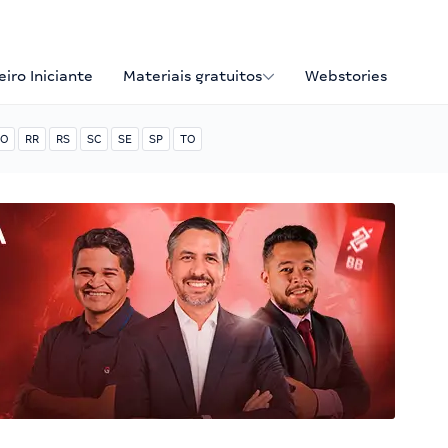
iro Iniciante
Materiais gratuitos
Webstories
O
RR
RS
SC
SE
SP
TO