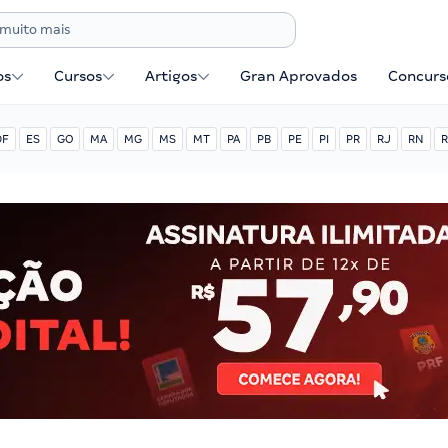
os
Cursos
Artigos
Gran Aprovados
Concurse
DF
ES
GO
MA
MG
MS
MT
PA
PB
PE
PI
PR
RJ
RN
R