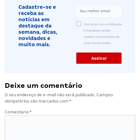
Cadastre-se e
receba as
notícias em
Concordo com a Política de
destaque da
Privacidade e aceito
semana, dicas,
receber comunicações do
novidades e
Gran Cursos Online.
muito mais.
Deixe um comentário
O seu endereço de e-mail não será publicado.
Campos
obrigatórios são marcados com
*
Comentário
*