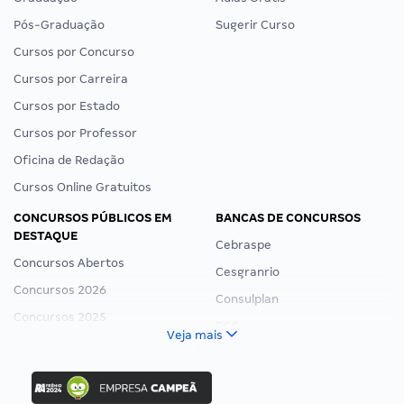
Pós-Graduação
Sugerir Curso
Cursos por Concurso
Cursos por Carreira
Cursos por Estado
Cursos por Professor
Oficina de Redação
Cursos Online Gratuitos
CONCURSOS PÚBLICOS EM
BANCAS DE CONCURSOS
DESTAQUE
Cebraspe
Concursos Abertos
Cesgranrio
Concursos 2026
Consulplan
Concursos 2025
FCC
Veja mais
Concurso Nacional Unificado
FGV
Concurso Ibama
Idecan
Concurso MPU